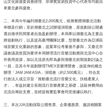
山文化旅遊委員會經理、菲律賓貿易投資中心代表等均親自
區
來臺北參與盛會。
珍
貴
二、本局今年編列潮臺北2,000萬元，統籌整體潮臺北活動
文
串聯及行銷；至於潮臺北之試辦場演唱會，原規劃採公開遴
化
選自徵求民間業者自負盈虧辦理，本局希以潮臺北為主要品
資
源
牌規劃執行，以及提高臺灣團隊比重，型塑臺北作為亞洲區
域音樂文化重鎮的形象，提案單位考量後不參與，又臺北市
補
議會議員曾質詢要求本局辦理流行音樂活動應與北流中心合
助/
作善用資源，加以北流原先即為參與潮臺北前期規劃討論之
申
請
一員，且其今年規劃辦理TMEX音樂博覽會，故延伸此概念
案
辦理「JAM JAM ASIA」演唱會（約2,500萬元），符合其
件
行政法人成立宗旨「推動臺北流行音樂文化、扶植產業人
政
才」，有益於建立長期流行音樂產業之基礎，該延伸費用由
府
北流自籌款支應，並經提報董監事會同意後據以執行。
公
開
三、本次JJA活動採取公開售票、企業優惠票、邀請相關業
資