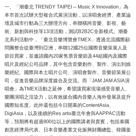
業
一、「潮臺北 TRENDY TAIPEI ─ Music X Innovation」為
務
項
本市首次試辦大型複合式展演活動，以演唱會經濟、產業論
目
壇及城市行動為三大辦理方向，串聯橫跨音樂、影視、藝
術、新創與科技等13項活動，測試B2B2C全新模式。潮臺
臺
北系列活動中，「臺北音樂博覽會TMEX」透過北流國際顧
北
藝
問團整合從臺灣到亞洲，串聯12國25位國際音樂策展人及
文
節目買家，並邀請國內20家售票音樂節及44組國內及國際
空
唱片及經紀公司品牌，其中包含音樂創作、製作、演出到娛
間
樂經紀、國際與本土唱片公司、演唱會製作、音樂節策展公
歷
司，促進音樂品牌深度媒合及交流。而「JAM JAM ASIA演
年
唱會」為TMEX活動之延伸，希望讓買家現場感受音樂人、
文
樂團演唱之渲染力，以有效媒合國內音樂人海外發展及提升
化
節
國際知名度。此外還包括今日開幕的ContentAsia、
慶
DigiAsia，以及後續的Res artis臺北年會與AAPPAC活動
等，預期將有超過800位以上的國際講者與貴賓，包括泰國
廉
政
創意經濟局代表、日本音樂產業文化振興財團總監、韓國釜
專