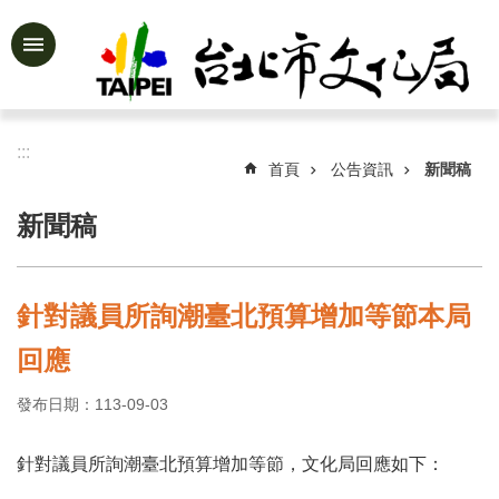
跳到主要內容區塊
進
階
搜
尋
:::
首頁
公告資訊
新聞稿
新聞稿
公
告
資
針對議員所詢潮臺北預算增加等節本局
訊
回應
認
識
發布日期：113-09-03
文
化
局
針對議員所詢潮臺北預算增加等節，文化局回應如下：