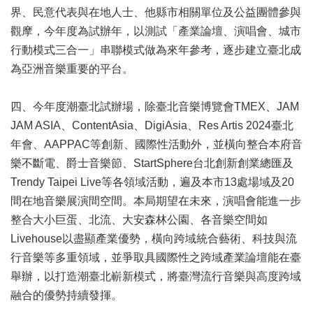
訊
界、民意代表與在地人士、他縣市相關單位及公益團體參與
觀摩，今年度為試辦年，以測試「產業論壇、演唱會、城市
聯
行動模式三合一」串聯模式做為來年參考，逐步建立臺北成
絡
資
為亞洲音樂重要的平台。
訊
四、今年度潮臺北試辦場，除臺北音樂博覽會TMEX、JAM
影
JAM ASIA、ContentAsia、DigiAsia、Res Artis 2024臺北
音
專
年會、AAPPAC等創新、國際性活動外，並橫向整合本府音
區
樂不斷電、爵士音樂節、StartSphere台北創新創業總匯及
Trendy Taipei Live等各領域活動，遍及本市13處場域及20
回
間在地音樂展演間空間。本局期望在未來，演唱會能進一步
首
整合大小巨蛋、北流、大安森林公園、各音樂空間如
頁
Livehouse以盡顯產業優勢，橫向跨域統合藝術、科技與流
行音樂等多重領域，並爭取具國際性之跨域產業論壇能在臺
網
站
舉辦，以打造潮臺北嶄新模式，將臺灣流行音樂與高度跨域
導
融合的優勢持續發揮。
覽