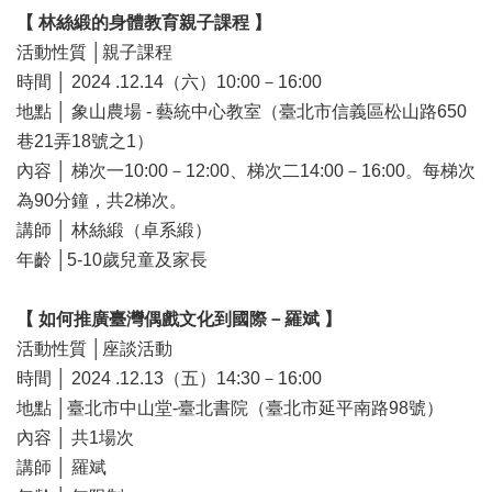
全
【 林絲緞的身體教育親子課程 】
政
活動性質 │親子課程
策
時間 │ 2024 .12.14（六）10:00－16:00
政
地點 │ 象山農場 - 藝統中心教室（臺北市信義區松山路650
府
巷21弄18號之1）
網
內容 │ 梯次一10:00－12:00、梯次二14:00－16:00。每梯次
站
資
為90分鐘，共2梯次。
料
講師 │ 林絲緞（卓系緞）
開
年齡 │5-10歲兒童及家長
放
宣
告
【 如何推廣臺灣偶戲文化到國際－羅斌 】
活動性質 │座談活動
相
時間 │ 2024 .12.13（五）14:30－16:00
關
連
地點 │臺北市中山堂-臺北書院（臺北市延平南路98號）
結
內容 │ 共1場次
講師 │ 羅斌