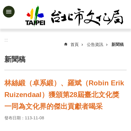
跳到主要內容區塊
進
階
搜
尋
:::
首頁
公告資訊
新聞稿
新聞稿
公
告
資
林絲緞（卓系緞）、羅斌（Robin Erik
訊
Ruizendaal）獲頒第28屆臺北文化獎
認
識
一同為文化界的傑出貢獻者喝采
文
化
發布日期：113-11-08
局