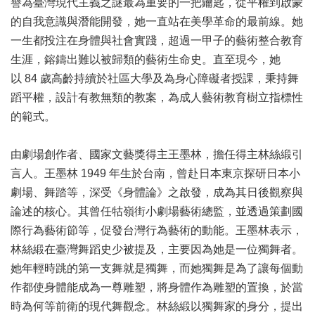
譽為臺灣現代主義之謎最為重要的一把鑰匙，從平權到啟蒙
訊
的自我意識與潛能開發，她一直站在美學革命的最前線。她
聯
一生都投注在身體與社會實踐，超過一甲子的藝術整合教育
絡
生涯，鎔鑄出難以被歸類的藝術生命史。直至現今，她
資
以 84 歲高齡持續於社區大學及為身心障礙者授課，秉持舞
訊
蹈平權，設計有教無類的教案，為成人藝術教育樹立指標性
影
的範式。
音
專
由劇場創作者、國家文藝獎得主王墨林，擔任得主林絲緞引
區
言人。王墨林 1949 年生於台南，曾赴日本東京探研日本小
劇場、舞踏等，深受《身體論》之啟發，成為其日後觀察與
回
論述的核心。其曾任牯嶺街小劇場藝術總監，並透過策劃國
首
際行為藝術節等，促發台灣行為藝術的動能。王墨林表示，
頁
林絲緞在臺灣舞蹈史少被提及，主要因為她是一位獨舞者。
網
她年輕時跳的第一支舞就是獨舞，而她獨舞是為了讓每個動
站
作都使身體能成為一尊雕塑，將身體作為雕塑的置換，於當
導
覽
時為何等前衛的現代舞觀念。林絲緞以獨舞家的身分，提出