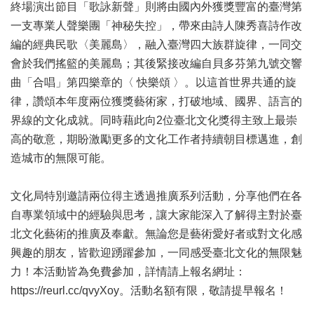
終場演出節目「歌詠新聲」則將由國內外獲獎豐富的臺灣第
開
一支專業人聲樂團「神秘失控」，帶來由詩人陳秀喜詩作改
資
訊
編的經典民歌〈美麗島〉，融入臺灣四大族群旋律，一同交
會於我們搖籃的美麗島；其後緊接改編自貝多芬第九號交響
著
曲「合唱」第四樂章的〈 快樂頌 〉。以這首世界共通的旋
作
律，讚頌本年度兩位獲獎藝術家，打破地域、國界、語言的
權
聲
界線的文化成就。同時藉此向2位臺北文化獎得主致上最崇
明
高的敬意，期盼激勵更多的文化工作者持續朝目標邁進，創
造城市的無限可能。
隱
私
權
文化局特別邀請兩位得主透過推廣系列活動，分享他們在各
保
自專業領域中的經驗與思考，讓大家能深入了解得主對於臺
護
北文化藝術的推廣及奉獻。無論您是藝術愛好者或對文化感
政
策
興趣的朋友，皆歡迎踴躍參加，一同感受臺北文化的無限魅
力！本活動皆為免費參加，詳情請上報名網址：
資
https://reurl.cc/qvyXoy。活動名額有限，敬請提早報名！
訊
安