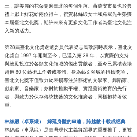
土，讓美麗的花朵開遍臺北的每個角落。蔣萬安市長也於典
區
禮上獻上鮮花給兩位得主，祝賀林絲緞女士和羅斌先生榮獲
珍
本屆臺北文化獎，期許未來有更多文化工作者為臺北文化注
貴
入新的活力。
文
化
資
第28屆臺北文化獎遴選委員代表梁志民致詞時表示，臺北文
源
化獎自 1997 年開辦至今，已邁入第 28 年，以實際的支持
與鼓勵投注於各類文化領域的傑出貢獻者，至今已累積表揚
補
助/
超過 80 位藝術工作者或團體。身為藝文領域的指標獎項，
申
臺北文化獎不僅致力於表揚專注於藝術的文學家、舞蹈家、
請
戲劇家、音樂家；亦對於推動平權、實踐藝術教育的先行
案
件
者，與致力於保存傳統技藝的文化推廣者，同樣抱持著敬
重。
政
府
林絲緞（卓系緞）
─
綿延身體的串連，跨越數十載成經典
公
開
林絲緞（卓系緞）是臺灣現代主義舞蹈界的重要推手，更被
資