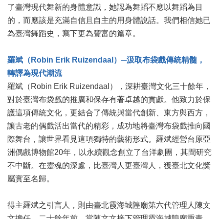
了臺灣現代舞新的身體意識，她認為舞蹈不應以舞蹈為目
陳
的，而應該是充滿自信且自主的用身體說話。我們相信她已
情
為臺灣舞蹈史，寫下更為豐富的篇章。
系
統
羅斌（Robin Erik Ruizendaal）
─
汲取布袋戲傳統精髓，
雙
轉譯為現代潮流
語
詞
羅斌（Robin Erik Ruizendaal），深耕臺灣文化三十餘年，
彙
對於臺灣布袋戲的推廣和保存有著卓越的貢獻。他致力於保
護這項傳統文化，更結合了傳統與當代創新、東方與西方，
台
讓古老的偶戲活出當代的精彩，成功地將臺灣布袋戲推向國
北
通
際舞台，讓世界看見這項獨特的藝術形式。羅斌經營台原亞
洲偶戲博物館20年，以永續觀念創立了台洋劇團，其間研究
English
不中斷。在靈魂的深處，比臺灣人更臺灣人，獲臺北文化獎
易
屬實至名歸。
讀
專
得主羅斌之引言人，則由臺北霞海城隍廟第六代管理人陳文
區
文擔任。二十餘年前，當陳文文接下管理霞海城隍廟重責，