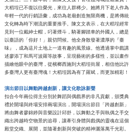
廉
大稻埕已不復以往榮光，來往人群稀少。她將月下老人作為
政
年輕一代的行銷語彙，成功為老廟創造無限商機，是將傳統
平
文化轉為時下潮流的重要推手。陳文文表示，在大稻埕經常
臺
專
見到一位戴紳士帽，叼著煙斗，騎著腳踏車的外國人，總是
區
以臺語的「你好！」親切問候。他全身散發著濃厚的『臺
味』，成為這片土地上一道有趣的風景線。他透過掌中戲講
常
見
述廖添丁和馬可波羅等故事，呈現藝術的多樣性，並以畫作
問
描繪他眼中的臺灣，從檳榔西施到大稻埕街屋，相信他比許
答
多臺灣人更有臺灣魂！大稻埕因為有了羅斌，而更加精彩！
臺
演出節目以舞動跨越創新，讓文化歌詠新聲
北
市
扣合今年兩位得主分別於舞蹈與偶戲界的非凡貢獻，頒獎典
政
禮於開場與終場安排兩場演出，開場演出節目「跨越創新」
府
將由舞者廖錦婷與音樂設計邱舒，以舞動之手與執偶之手交
織出跨越時空物景的追尋，讓牽引身體與戲偶的靈魂在這個
政
府
殿堂交織、展開，並隨著創新與突破的精神灑落萬千光彩。
公