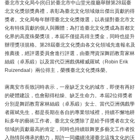
業
臺北市文化局今(8)日於臺北市中山堂光復廳舉辦第28屆臺
務
北文化獎頒獎典禮，表彰為臺北文化領域做出傑出貢獻的得
項
獎者。文化局每年辦理臺北文化獎徵選，以表揚對臺北市文
目
化有特殊貢獻的個人與團體；為打造臺北文化獎成為首都文
臺
化界的高度殊榮獎項，本屆不僅提高得主獎金，同時也提升
北
辦理獎項規格。第28屆臺北文化獎由各文化領域先進報名及
藝
推薦後，經評選委員會進行評選，由臺灣資深舞蹈教育家林
文
空
絲緞（卓系緞）以及當代亞洲戲偶權威羅斌（Robin Erik
間
Ruizendaal）兩位得主，榮獲臺北文化獎殊榮。
歷
蔣萬安市長致詞時表示，一座缺乏文化的城市，即便有再好
年
文
的硬體建設，也會顯得枯燥、缺乏生命力。本屆2位得獎者
化
分別是舞蹈教育家林絲緞（卓系緞）女士、當代亞洲偶戲學
節
者羅斌先生，都是長期在各自的專業領域裡，持續不懈地耕
慶
耘多年的藝術工作者。臺北文化獎除了是給予得獎者在文化
廉
領域的貢獻最高的肯定，同時也持續鼓舞更多藝文工作者投
政
入熱情與傳承的動力，期許一同繼續澆灌臺北這塊文化的沃
專