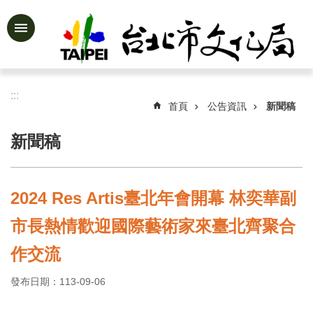
跳到主要內容區塊
進
階
搜
尋
:::
首頁
公告資訊
新聞稿
新聞稿
公
告
資
2024 Res Artis臺北年會開幕 林奕華副
訊
市長熱情歡迎國際藝術家來臺北齊聚合
認
識
作交流
文
化
發布日期：113-09-06
局