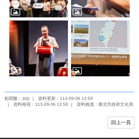
廉
政
平
臺
專
區
常
見
問
答
臺
北
點閱數：
資料更新：113-09-06 13:59
350
市
資料檢視：113-09-06 13:59
資料維護：臺北市政府文化局
政
府
回上一頁
政
府
公