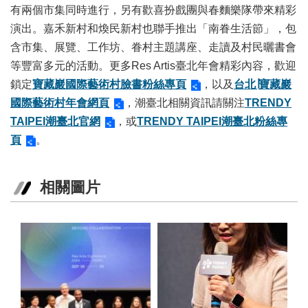
有兩個市集同時進行，另有歡喜扮戲團與春麵樂隊帶來精彩
陳
演出。嘉禾新村和煥民新村也聯手推出「南眷生活節」，包
情
含市集、展覽、工作坊、眷村主題講座、走讀及村民曬書會
系
統
等豐富多元的活動。更多Res Artis臺北年會精彩內容，歡迎
鎖定
寶藏巖國際藝術村臉書粉絲專頁
，以及
台北∣寶藏巖
雙
國際藝術村年會網頁
，潮臺北相關資訊請關注
TRENDY
語
詞
TAIPEI潮臺北官網
，或
TRENDY TAIPEI潮臺北粉絲專
彙
頁
。
台
北
相關圖片
通
English
易
讀
專
區