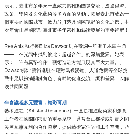
表示，臺北市多年來一直致力於推動國際交流，透過經濟、
區
政策、學術及文化藝術等多方面的活動，拓展臺北市成為一
珍
個重要的國際城市，致力於打造具國際視野的文化之都，本
貴
次年會正是國際對臺北市多年來推動藝術發展的重要肯定！
文
化
資
Res Artis 執行長Eliza Dawson則在致詞中強調了本屆主題
源
——「在光譜中找到彼此：超越合作」的深層意涵。她表
示：「唯有真摯合作，藝術進駐方能展現其巨大力量。」
補
助/
Dawson指出藝術進駐在應對氣候變遷、人道危機等全球挑
申
戰中足以扮演關鍵角色，有助於促進交流、調和差異，以解
請
決共同問題。
案
件
年會議程多元豐富，精彩可期
政
藝術進駐（Artist-in-Residence）一直是推進藝術家和創意
府
工作者在國際間移動的重要系統，通常會由機構或計畫之間
公
開
簽署互惠互利的合作協定，提供藝術家住宿和工作空間，乃
資