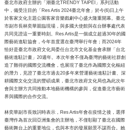
業
臺北市政府主辦的「潮臺北TRENDY TAIPEI」系列活動
務
中，備受注目的「Res Artis 2024臺北年會」於今(6)日上午
項
於客家文化主題公園客家音樂戲劇中心盛大隆重開幕。臺北
目
市副市長林奕華親臨現場，與多國大使館與在台辦事處代表
臺
共同見證這一重要時刻。Res Artis是一個成立超過30年的國
北
際藝術進駐協會，今年首度選在臺灣舉行年會；而2024年
藝
恰好是臺北市政府文化局委任台北市文化基金會承辦「台北
文
空
藝術進駐計畫」20週年。本次年會不僅為臺灣的藝術社群創
間
造了難得的國際交流機會，也展現了臺北作為國際文化樞紐
的潛力，見證了臺北市過去20多年來營運藝術進駐計畫、深
歷
耕國際文化交流的豐碩成果，臺北市政府文化局也為此次年
年
文
會與主辦方共同推動本地藝術機構的參與，促進臺北市藝術
化
界與國際的合作交流。
節
慶
林奕華副市長致詞時表示，Res Artis年會在疫情之後，選擇
廉
臺灣作為首次回亞洲集會的主辦地，不僅彰顯了臺北在國際
政
藝術舞台上的重要地位，也與本市的發展願景不謀而合。她
專