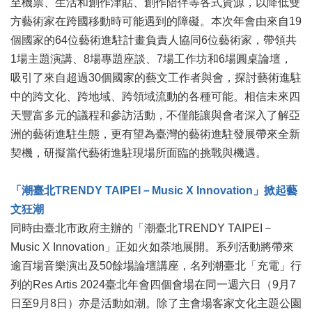
至機票、生活和創作津貼、創作陪伴等各式資源，以降低雙
訊
方藝術家在跨國移動時可能遇到的障礙。本次年會由來自19
聯
個國家的64位藝術進駐計畫負責人協同6位藝術家，帶領共
絡
1場主題演講、8場專題座談、7場工作坊和6場圓桌論壇，
資
吸引了來自超過30個國家的藝文工作者與會，探討藝術進駐
訊
中的跨文化、跨地域、跨領域流動的各種可能。相信未來四
影
天豐富多元的議程和參訪活動，不僅能讓與會者深入了解亞
音
洲的藝術進駐生態，更有望為臺灣的藝術進駐發展帶來全新
專
契機，研擬當代藝術進駐現場所面臨的挑戰與機遇。
區
「潮臺北
TRENDY TAIPEI
－
Music X Innovation
」掀起藝
回
文狂潮
首
同時由臺北市政府主辦的「潮臺北TRENDY TAIPEI－
頁
Music X Innovation」正如火如荼地展開。系列活動將帶來
網
逾百場音樂演出及50餘場論壇講座，名列潮臺北「充電」行
站
列的Res Artis 2024臺北年會四個會場在同一週六日（9月7
導
覽
日至9月8日）亦是活動如潮。除了主會場客家文化主題公園