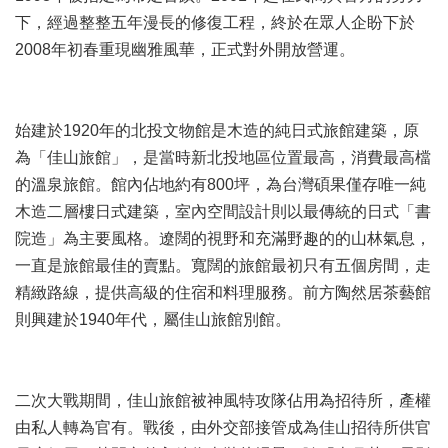
業
下，經過整整五年漫長的修復工程，終於在眾人企盼下於
務
項
2008年初春重現幽雅風華，正式對外開放營運。
目
臺
始建於1920年的北投文物館是木造的純日式旅館建築，原
北
藝
為「佳山旅館」，是當時新北投地區位置最高，消費最高檔
文
的溫泉旅館。館內佔地約有800坪，為台灣碩果僅存唯一純
空
木造二層樓日式建築，室內空間設計則以最傳統的日式「書
間
院造」為主要風格。遼闊的視野和充滿野趣的的山林氣息，
歷
一直是旅館最佳的賣點。寬闊的旅館最初只有五個房間，走
年
精緻路線，提供高級的住宿和料理服務。前方陶然居茶藝館
文
則興建於1940年代，屬佳山旅館別館。
化
節
慶
二次大戰期間，佳山旅館被神風特攻隊佔用為招待所，產權
廉
政
由私人轉為官有。戰後，由外交部接管成為佳山招待所供官
專