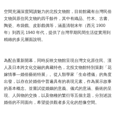
訊
空間充滿深度閱讀魅力的北投文物館，目前館藏有台灣民俗
聯
文物與原住民文物約四千餘件，其中有織品、竹木、古書、
絡
資
陶瓷、布袋戲、皮影戲偶等，涵蓋清朝末年（西元 1900
訊
年）到西元 1940 年代，提供了台灣早期民間生活從實用到
精緻的多元層面說明。
影
音
專
區
為配合重新開幕，同時反映文物館呈現台灣文化原住民、漢
人及日本跨文化交融的典藏特色，北投文物館特別策劃「花
回
嫁情事—婚俗藝術特展」。從人類學家「生命禮儀」的角度
首
出發，以存在於婚俗中普遍具有的表現元素，作為展示故事
頁
的基本概念。並嘗試從婚姻的意義、儀式的意涵、藝術的呈
現、人與物的交換，以及物種的繁衍等五個主題，分別述說
網
站
婚俗的不同面向，希望提供觀者多元化的想像空間。
導
覽