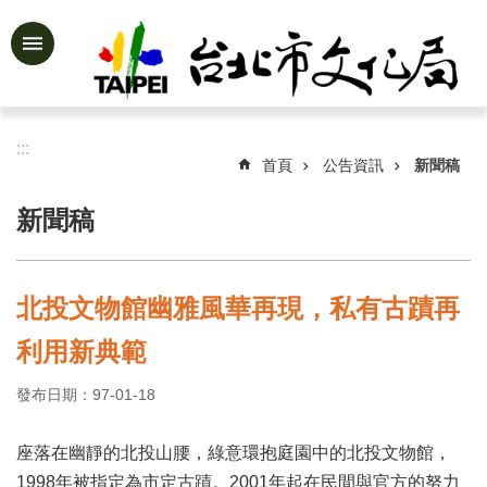
跳到主要內容區塊
進
階
搜
尋
:::
首頁
公告資訊
新聞稿
新聞稿
公
告
資
北投文物館幽雅風華再現，私有古蹟再
訊
利用新典範
認
識
發布日期：97-01-18
文
化
局
座落在幽靜的北投山腰，綠意環抱庭園中的北投文物館，
1998年被指定為市定古蹟。2001年起在民間與官方的努力