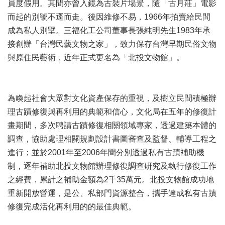
員度假用。其間亦曾入鏡為古裝片場景，隨「古月莊」電影
區
而起的別號不逕而走。後因維修不易，1966年拍賣給民間
成為私人別墅。三福化工公司董事長張純明先生1983年承
珍
貴
接創辦「台灣民藝文物之家」，致力保存台灣早期民俗文物
文
與原住民藝術，近年正式更名為「北投文物館」。
化
資
源
為喚起社會大眾對文化資產保存的重視，及樹立民間積極辦
補
理古蹟修復與再利用的典範和信心，文化局在五年的修復計
助/
畫期間，多次聘請古蹟修復相關領域專家，透過建築本體的
申
請
調查，協助處理相關規劃設計書圖審查及監督、輔導工程之
案
進行；並於2001年至2006年間分別透過私有古蹟補助機
件
制，逐年補助北投文物館辦理修復調查研究及執行修復工作
政
之經費，累計之補助金額為2千35萬元。北投文物館成功地
府
重新開放營運，是公、私部門資源整合，攜手達成私有古蹟
公
修復完成活化再利用的的最佳典範。
開
資