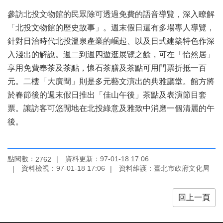
陳
參訪北投文物館的民眾除可透過免費的語音導覽，深入瞭解
情
「北投文物館的歷史故事」。週末假日還有多場專人導覽，
系
針對日治時代北投溫泉產業的崛起、以及日式建築特色作深
統
入淺出的解說。週二到週四遊逛展覽之餘，可在「怡然居」
雙
享用免費奉茶及茶點，懷石茶膳及茶點可用門票折抵一百
語
元。二樓「大廣間」則是多元藝文演出的典雅廳堂。館方將
詞
於春節後的週末假日推出「佳山午後」茶點及表演節目套
彙
票。讓訪客可悠閒地在北投綠意及雅致中消磨一個清麗的午
台
後。
北
通
點閱數：
資料更新：97-01-18 17:06
English
2762
資料檢視：97-01-18 17:06
資料維護：臺北市政府文化局
易
讀
回上一頁
專
區