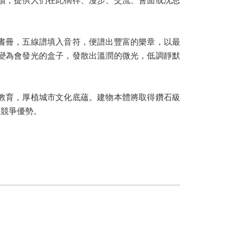
續，提供人們在此徜徉、漫步、交流、會面或沈思
書冊，五線譜填入音符，便譜出豐富的樂章，以最
變為會發光的盒子，發散出溫潤的微光，低調靜默
教育，厚植城市文化底蘊。建物本體將取得鑽石級
際競爭優勢。