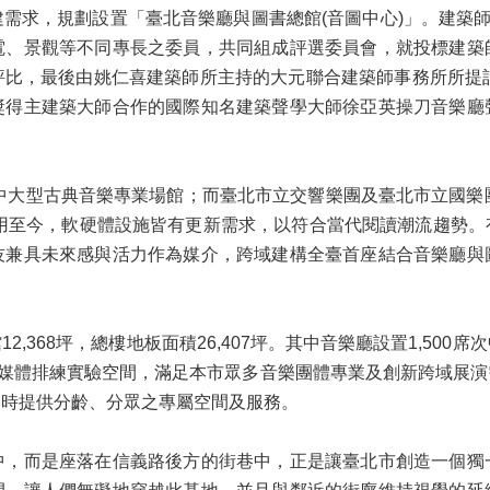
需求，規劃設置「臺北音樂廳與圖書總館(音圖中心)」。建築師
電、景觀等不同專長之委員，共同組成評選委員會，就投標建築
評比，最後由姚仁喜建築師所主持的大元聯合建築師事務所所提計
獎得主建築大師合作的國際知名建築聲學大師徐亞英操刀音樂廳
建中大型古典音樂專業場館；而臺北市立交響樂團及臺北市立國樂
啟用至今，軟硬體設施皆有更新需求，以符合當代閱讀潮流趨勢
技兼具未來感與活力作為媒介，跨域建構全臺首座結合音樂廳與
總館12,368坪，總樓地板面積26,407坪。其中音樂廳設置1,5
多媒體排練實驗空間，滿足本市眾多音樂團體專業及創新跨域展
同時提供分齡、分眾之專屬空間及服務。
中，而是座落在信義路後方的街巷中，正是讓臺北市創造一個獨