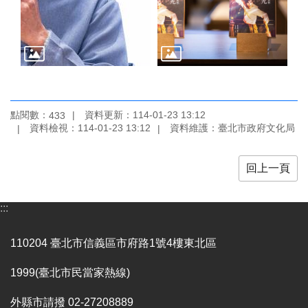
廉
政
平
臺
專
區
常
點閱數：
資料更新：114-01-23 13:12
433
見
資料檢視：114-01-23 13:12
資料維護：臺北市政府文化局
問
答
回上一頁
臺
北
:::
市
政
110204 臺北市信義區市府路1號4樓東北區
府
1999(臺北市民當家熱線)
政
府
外縣市請撥 02-27208889
公