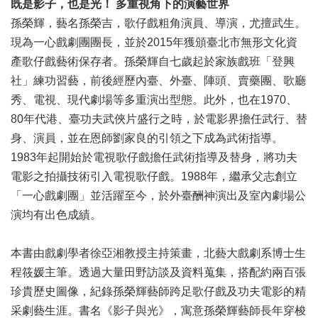
既是影子，也是光！ 多重視角下的演藝世界
區
孫榮輝，藝名孫榮吉，歌仔戲粗角演員、導演，尤擅武生。
現為一心戲劇團團長，並於2015年獲頒臺北市無形文化資
珍
貴
產歌仔戲藝術保存者。孫榮輝自七歲起於家族戲班「登興
文
社」練功習藝，前後經歷內臺、外臺、陣頭、賣藥團、歌廳
化
秀、電視、現代劇場等多重演出型態。此外，也在1970、
資
80年代港、臺功夫武俠片盛行之時，於電影界擔任武行、替
源
身、演員，並在恩師劉家良的引領之下成為武術指導。
補
1983年起開始於電視歌仔戲擔任武術指導及替身，將功夫
助/
電影之拍攝技術引入電視歌仔戲。1988年，繼承父志創立
申
請
「一心戲劇團」並活躍至今，於外臺酬神演出及室內劇場公
案
演均有出色成績。
件
本書由戲劇學者徐亞湘教授主持策畫，北藝大戲劇系博士生
政
府
程筱媛主筆。透過大量田野訪談及資料蒐集，搭配約兩百張
公
珍貴歷史圖像，紀錄孫榮輝藝師跨足歌仔戲及功夫電影的精
開
采劇藝生涯。書名《影子與光》，寓意孫榮輝藝師長年穿梭
資