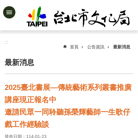
跳到主要內容區塊
進
階
搜
尋
:::
首頁
公告資訊
最新消息
最新消息
公
告
資
2025臺北書展—傳統藝術系列叢書推廣
訊
講座現正報名中
認
識
邀請民眾一同聆聽孫榮輝藝師一生歌仔
文
化
戲工作經驗談
局
發布日期：114-01-23