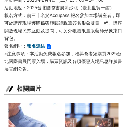
活動時間：2025年2月4日（二）13：00～14：00
陳
活動地點：2025台北國際書展藍沙龍（臺北世貿一館）
情
報名方式：前三十名於Accupass 報名參加本場講座者，即
系
可於講座現場獲贈孫榮輝藝師親筆簽名形象版畫一幅。講座
統
開放現場民眾互動及提問，可另外獲贈限量版藝師形象束口
雙
背包。
語
報名網址：
報名連結
詞
※注意事項：本活動免費報名參加，唯與會者須購買2025台
彙
北國際書展門票入場，購票資訊及各項優惠入場訊息詳參書
台
展官網公告。
北
通
相關圖片
English
易
讀
專
區