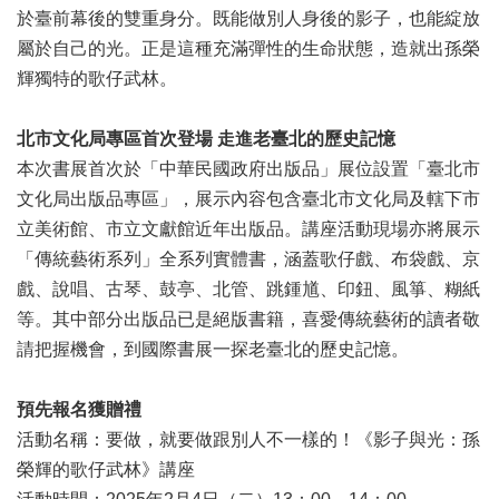
訊
於臺前幕後的雙重身分。既能做別人身後的影子，也能綻放
屬於自己的光。正是這種充滿彈性的生命狀態，造就出孫榮
聯
輝獨特的歌仔武林。
絡
資
訊
北市文化局專區首次登場 走進老臺北的歷史記憶
本次書展首次於「中華民國政府出版品」展位設置「臺北市
影
文化局出版品專區」，展示內容包含臺北市文化局及轄下市
音
專
立美術館、市立文獻館近年出版品。講座活動現場亦將展示
區
「傳統藝術系列」全系列實體書，涵蓋歌仔戲、布袋戲、京
戲、說唱、古琴、鼓亭、北管、跳鍾馗、印鈕、風箏、糊紙
回
等。其中部分出版品已是絕版書籍，喜愛傳統藝術的讀者敬
首
請把握機會，到國際書展一探老臺北的歷史記憶。
頁
預先報名獲贈禮
網
站
活動名稱：要做，就要做跟別人不一樣的！《影子與光：孫
導
榮輝的歌仔武林》講座
覽