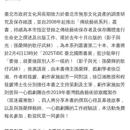
業
務
臺北市政府文化局長期致力於臺北市無形文化資產的調查研
項
目
究及保存維護，並自2008年起推出「傳統藝術系列」叢
書，持續為本市指定登錄之傳統藝術保存者及保存團體進行
臺
生命史之撰述及出版工作。甫於去年十月出版的《影子與
北
藝
光：孫榮輝的歌仔武林》，為本系列叢書第二十本。本書將
文
於2月4日13時於「2025TiBE 臺北國際書展」藍沙龍舉行
空
「要做，就要做跟別人不一樣的！《影子與光：孫榮輝的歌
間
仔武林》」推廣講座，由本書傳主孫榮輝、戲劇學者徐亞
歷
湘、作者程筱媛、劇作家施如芳一同對談，徐亞湘教授和程
年
筱媛博士生分別擔任本書之主持策劃及主筆，劇作家施如芳
文
則曾與一心戲劇團合作2019年臺灣戲曲藝術節旗艦製作
化
節
《當迷霧漸散》，四人將分享本書的撰寫心得及幕後故事，
慶
以及與孫榮輝藝師、一心戲劇團的工作經驗談，本活動免費
報名參加，歡迎民眾一同參與！
廉
政
專