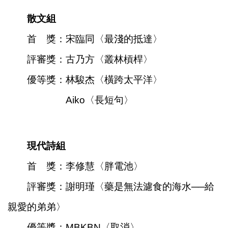
區
散文組
珍
首 獎：宋臨同〈最淺的抵達〉
貴
文
評審獎：古乃方〈叢林槓桿〉
化
資
優等獎：林駿杰〈橫跨太平洋〉
源
Aiko〈長短句〉
補
助/
申
請
現代詩組
案
件
首 獎：李修慧〈胖電池〉
政
評審獎：謝明瑾〈藥是無法濾食的海水──給
府
公
親愛的弟弟〉
開
資
優等獎：MBKBN〈取消〉