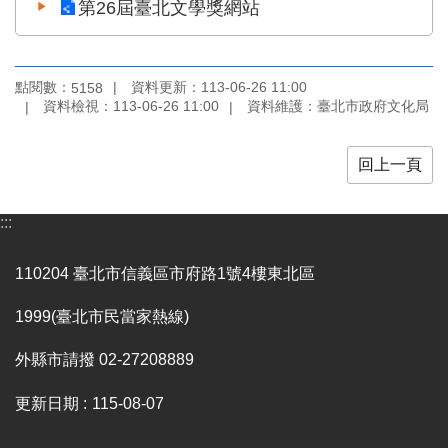
第26屆臺北文學獎網站
廉
政
平
臺
點閱數：
資料更新：113-06-26 11:00
5158
專
資料檢視：113-06-26 11:00
資料維護：臺北市政府文化局
區
常
回上一頁
見
問
:::
答
110204 臺北市信義區市府路1號4樓東北區
臺
北
1999(臺北市民當家熱線)
市
政
外縣市請撥 02-27208889
府
政
更新日期
115-08-07
府
公