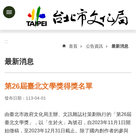
跳到主要內容區塊
進
階
搜
尋
:::
首頁
公告資訊
最新消息
最新消息
公
告
資
第26屆臺北文學獎得獎名單
訊
發布日期：113-04-01
認
識
文
由臺北市政府文化局主辦、文訊雜誌社策劃執行的「第26屆
化
臺北文學獎」，以「生於火」為號召，自2023年11月1日開
局
始徵稿，至2023年12月31日截止。除了國內創作者的參與