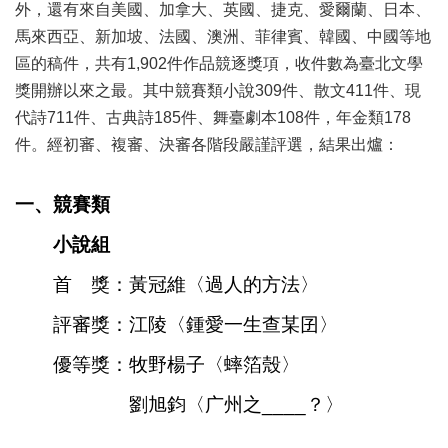
業
外，還有來自美國、加拿大、英國、捷克、愛爾蘭、日本、
務
馬來西亞、新加坡、法國、澳洲、菲律賓、韓國、中國等地
項
區的稿件，共有1,902件作品競逐獎項，收件數為臺北文學
目
獎開辦以來之最。其中競賽類小說309件、散文411件、現
臺
代詩711件、古典詩185件、舞臺劇本108件，年金類178
北
件。經初審、複審、決審各階段嚴謹評選，結果出爐：
藝
文
空
一、競賽類
間
小說組
歷
年
首 獎：黃冠維〈過人的方法〉
文
化
評審獎：江陵〈鍾愛一生查某囝〉
節
優等獎：牧野楊子〈蟀箔殼〉
慶
劉旭鈞〈广州之____？〉
廉
政
專