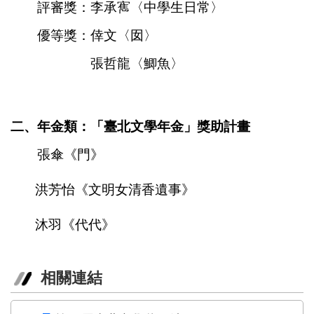
評審獎：李承寯〈中學生日常〉
陳
情
優等獎：倖文〈囡〉
系
張哲龍〈鯽魚〉
統
雙
語
詞
二、年金類：「臺北文學年金」獎助計畫
彙
張傘《門》
台
北
洪芳怡《文明女清香遺事》
通
沐羽《代代》
English
易
讀
相關連結
專
區