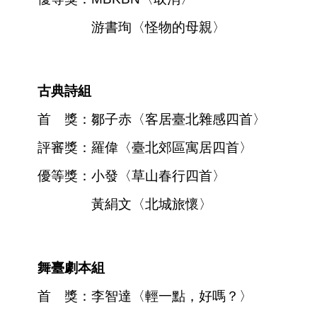
訊
游書珣〈怪物的母親〉
聯
絡
資
訊
古典詩組
影
首 獎：鄒子赤〈客居臺北雜感四首〉
音
專
評審獎：羅偉〈臺北郊區寓居四首〉
區
優等獎：小發〈草山春行四首〉
回
黃絹文〈北城旅懷〉
首
頁
網
舞臺劇本組
站
導
首 獎：李智達〈輕一點，好嗎？〉
覽