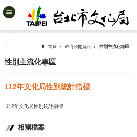
跳到主要內容區塊
進
階
搜
尋
:::
首頁
政府公開資訊
性別主流化專區
性別主流化專區
公
告
資
112年文化局性別統計指標
訊
認
112年文化局性別統計指標
識
文
化
相關檔案
局