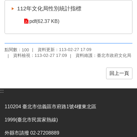
業
112年文化局性別統計指標
務
項
pdf(62.37 KB)
目
臺
北
藝
點閱數：
資料更新：113-02-27 17:09
100
文
資料檢視：113-02-27 17:09
資料維護：臺北市政府文化局
空
間
回上一頁
歷
年
:::
文
化
節
110204 臺北市信義區市府路1號4樓東北區
慶
1999(臺北市民當家熱線)
廉
政
外縣市請撥 02-27208889
專