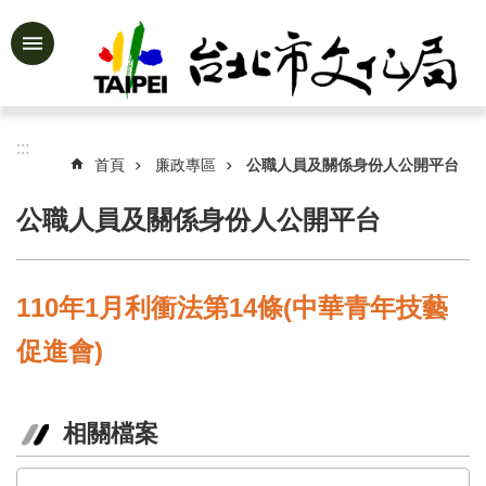
跳到主要內容區塊
進
階
搜
尋
:::
首頁
廉政專區
公職人員及關係身份人公開平台
公職人員及關係身份人公開平台
公
告
資
110年1月利衝法第14條(中華青年技藝
訊
促進會)
認
識
文
化
相關檔案
局