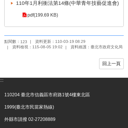
業
110年1月利衝法第14條(中華青年技藝促進會)
務
項
pdf(199.69 KB)
目
臺
北
點閱數：
資料更新：110-03-19 08:29
123
藝
資料檢視：115-08-05 19:02
資料維護：臺北市政府文化局
文
空
間
回上一頁
歷
年
:::
文
化
110204 臺北市信義區市府路1號4樓東北區
節
慶
1999(臺北市民當家熱線)
廉
外縣市請撥 02-27208889
政
專