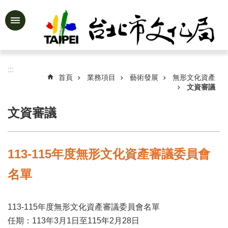
跳到主要內容區塊
進
階
搜
尋
:::
首頁
業務項目
藝術發展
無形文化資產
文資審議
文資審議
公
告
資
訊
113-115年度無形文化資產審議委員會
認
名單
識
文
化
113-115年度無形文化資產審議委員會名單
局
任期：113年3月1日至115年2月28日