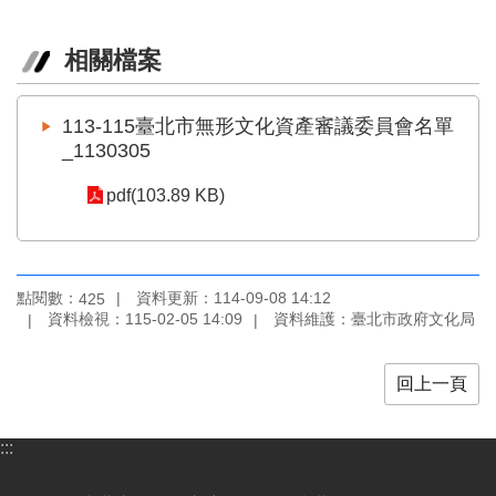
業
務
項
相關檔案
目
臺
113-115臺北市無形文化資產審議委員會名單
北
_1130305
藝
文
pdf(103.89 KB)
空
間
歷
點閱數：
資料更新：114-09-08 14:12
425
年
資料檢視：115-02-05 14:09
資料維護：臺北市政府文化局
文
化
節
回上一頁
慶
:::
廉
政
專