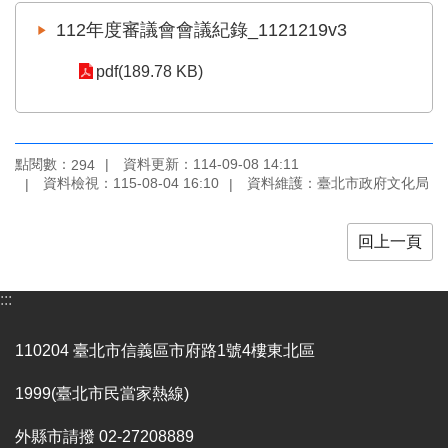
業
務
112年度審議會會議紀錄_1121219v3
項
目
pdf(189.78 KB)
臺
北
藝
點閱數：
資料更新：114-09-08 14:11
294
文
資料檢視：115-08-04 16:10
資料維護：臺北市政府文化局
空
間
回上一頁
歷
年
:::
文
化
節
110204 臺北市信義區市府路1號4樓東北區
慶
1999(臺北市民當家熱線)
廉
政
外縣市請撥 02-27208889
專