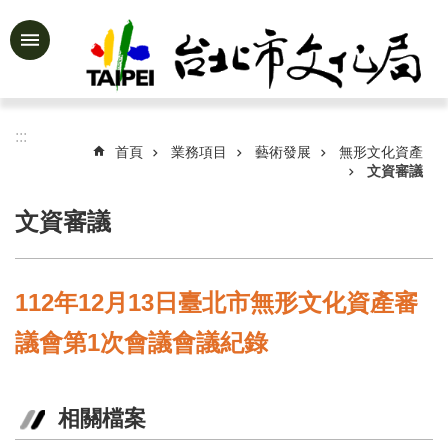
跳到主要內容區塊
進
階
搜
尋
:::
首頁
業務項目
藝術發展
無形文化資產
文資審議
文資審議
公
告
資
訊
112年12月13日臺北市無形文化資產審
認
議會第1次會議會議紀錄
識
文
化
局
相關檔案