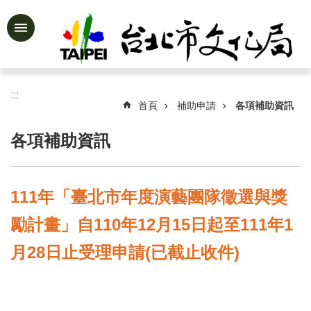
跳到主要內容區塊
進
階
搜
尋
:::
首頁
補助申請
各項補助資訊
各項補助資訊
公
告
資
111年「臺北市年度演藝團隊徵選與獎
訊
勵計畫」自110年12月15日起至111年1
認
識
月28日止受理申請(已截止收件)
文
化
局