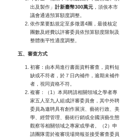
區
出及製作」
計新臺幣
300
萬元
，須俟本市
議會通過預算額度調整。
珍
依作業要點規定至多徵選4團，最後核定
貴
團數及經費以評審委員依預算額度限制及
文
化
整體衡平性適度調整。
資
源
五、審查方式
補
初審：由本局進行書面資料審查，資料短
助/
缺或不符者，於７日內補件，逾期未補件
申
者，視同資格不符。
請
案
複審：（1）本局聘請相關領域之學者專
件
家五人至九人組成評審委員會，其中外聘
委員為邀聘具有創作展演、藝術行政、美
政
府
學、經營管理、藝術行銷或全國演藝生態
公
觀察等相關領域之專家或學者。（2）申
開
請團隊需於複審現場簡報並接受審查委員
資