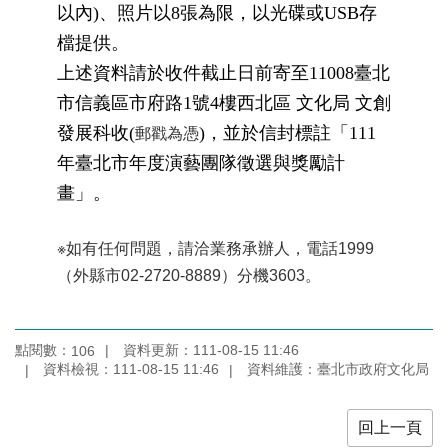
以內)、照片以8張為限，以光碟或USB存
陳
檔提供。
情
系
上述資料請於收件截止日前寄至11008臺北
統
市信義區市府路1號4樓西北區 文化局 文創
發展科收(
)，並於信封標註「111
雙
郵戳為憑
語
年臺北市年度演藝團隊徵選與獎勵計
詞
畫」。
彙
台
※如有任何問題，請洽業務承辦人，電話1999
北
（外縣市02-2720-8889）分機3603。
通
English
點閱數：
資料更新：111-08-15 11:46
106
易
資料檢視：111-08-15 11:46
資料維護：臺北市政府文化局
讀
專
區
回上一頁