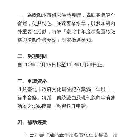
業
務
項
一、為獎勵本市優秀演藝團體，協助團隊健全
目
營運，使具特色，並達專業水準，以參加國內
外重要性活動，特依「臺北市年度演藝團隊徵
臺
選與獎勵作業要點」制定徵選須知。
北
藝
文
二、受理時間
空
自110年12月15日起至111年1月28日止。
間
歷
三、申請資格
年
凡於臺北市政府文化局登記立案滿二年以上，
文
從事音樂、舞蹈、傳統戲曲及現代戲劇等演藝
化
節
活動之演藝團體，歡迎送件申請。
慶
四、
補助經費
廉
政
本計
畫「補助本市演藝團隊年度營運、演
專