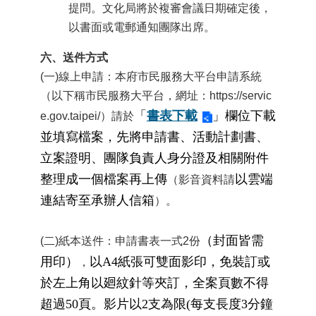
提問。文化局將於複審會議日期確定後，
訊
以書面或電郵通知團隊出席。
聯
絡
六、
送件方式
資
(一)
線上申請：
本府市民服務大平台申請系統
訊
（以下稱市民服務大平台，網址：https://servic
影
「
書表下載
」欄位下載
e.gov.taipei/）請於
音
並填寫檔案，先將申請書、活動計劃書、
專
立案證明、團隊負責人身分證及相關附件
區
整理成一個檔案再上傳
以雲端
（影音資料請
連結寄至承辦人信箱
）。
回
首
頁
（封面皆需
(二)
紙本送件：申請書表一式2份
用印）
以A4紙張可雙面影印，免裝訂或
網
，
站
於左上角以廻紋針等夾訂，全案頁數不得
導
超過50頁。影片以2支為限(每支長度3分鐘
覽