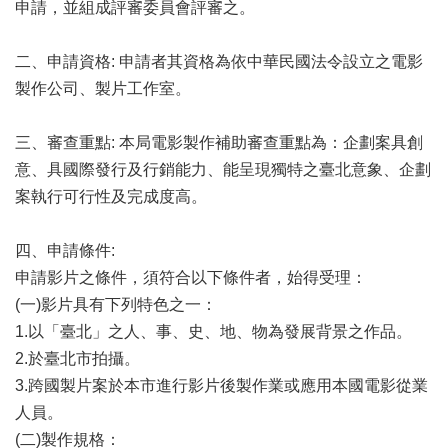
業
申請，並組成評審委員會評審之。
務
項
二、申請資格: 申請者其資格為依中華民國法令設立之電影
目
製作公司、製片工作室。
臺
北
三、審查重點: 本局電影製作補助審查重點為：企劃案具創
藝
意、具國際發行及行銷能力、能呈現獨特之臺北意象、企劃
文
空
案執行可行性及完成度高。
間
四、申請條件:
歷
申請影片之條件，須符合以下條件者，始得受理：
年
文
(一)影片具有下列特色之一：
化
1.以「臺北」之人、事、史、地、物為發展背景之作品。
節
2.於臺北市拍攝。
慶
3.跨國製片案於本市進行影片後製作業或應用本國電影從業
廉
人員。
政
(二)製作規格：
專