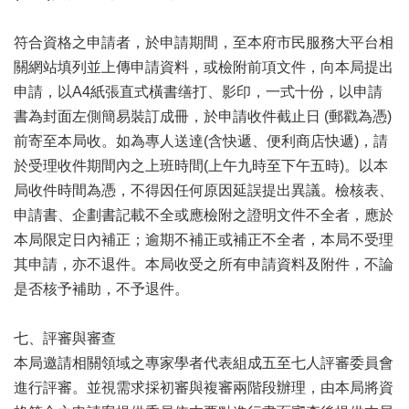
全
政
符合資格之申請者，於申請期間，至本府市民服務大平台相
策
關網站填列並上傳申請資料，或檢附前項文件，向本局提出
政
申請，以A4紙張直式橫書缮打、影印，一式十份，以申請
府
書為封面左側簡易裝訂成冊，於申請收件截止日 (郵戳為憑)
網
前寄至本局收。如為專人送達(含快遞、便利商店快遞)，請
站
資
於受理收件期間內之上班時間(上午九時至下午五時)。以本
料
局收件時間為憑，不得因任何原因延誤提出異議。檢核表、
開
申請書、企劃書記載不全或應檢附之證明文件不全者，應於
放
本局限定日內補正；逾期不補正或補正不全者，本局不受理
宣
告
其申請，亦不退件。本局收受之所有申請資料及附件，不論
是否核予補助，不予退件。
相
關
連
七、評審與審查
結
本局邀請相關領域之專家學者代表組成五至七人評審委員會
進行評審。並視需求採初審與複審兩階段辦理，由本局將資