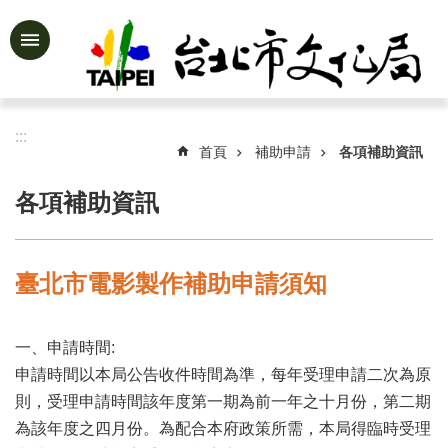
跳到主要內容區塊
進
階
搜
尋
:::
首頁
補助申請
各項補助資訊
各項補助資訊
公
告
資
臺北市電影製作補助申請須知
訊
認
一、申請時間:
識
文
申請時間以本局公告收件時間為準，每年受理申請二次為原
化
則，受理申請時間該年度第一期為前一年之十月份，第二期
局
為該年度之四月份。為配合本府政策所需，本局得臨時受理