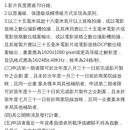
1.影片長度應逾70分鐘。
區
2.以普遍級、保護級或輔導級方式呈現為原則。
珍
3.以三十五毫米或超十六毫米底片以上規格拍攝，或以電影
貴
規格之數位攝影機拍攝，且其拷貝應以三十五毫米電影片或
文
化
電影規格數位檔案輸出。或以電影規格之數位攝影機拍攝，
資
且其複製片應以三十五毫米電影片或電影規格DCP數位檔
源
案輸出，畫素應為1920x1080 pixel或更高等級之解析度，
音訊格式應為16/24Bit,48KHz，格率為24格/秒。
補
助/
(三)申請第一期者限可於次年度八月三十一日前完成影片製
申
作之企劃 案，且未於次年度一月三十一日前於商業院線放
請
映，且同一企畫 案未獲本局其他補助者。申請第二期者限
案
件
可於當年度十一月三十日前完成影片製作之企劃案，且未於
當年度七月三十一日前於商業院線放映，且同一企畫案未獲
政
本局其他補助者。
府
(四)具公開映演及發行計畫。
公
開
(五)申請者最近一年資產負債表所載淨值總額不得為負數，
資