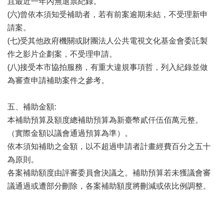
且最近一年內無退票紀錄。
訊
(六)曾依本須知受補助者，若有前案逾期未結，不受理新申
聯
請案。
絡
(七)受其他政府機關或財團法人公共電視文化基金會委託製
資
作之影片企劃案，不受理申請。
訊
(八)接受本市協拍服務，有重大違規事項哲，列入紀錄並做
影
為審查申請補助案件之參考。
音
專
五、補助金額:
區
本補助預算及額度總補助預算為新臺幣貳仟伍佰萬元整。
（實際金額以議會通過預算為準）。
回
依本須知補助之金額，以不超過申請者計畫經費百分之五十
首
為原則。
頁
各案補助額度由評審委員會決議之。補助預算若未獲議會審
網
議通過或遭部分刪除，各案補助額度將刪減或依比例調整。
站
導
覽