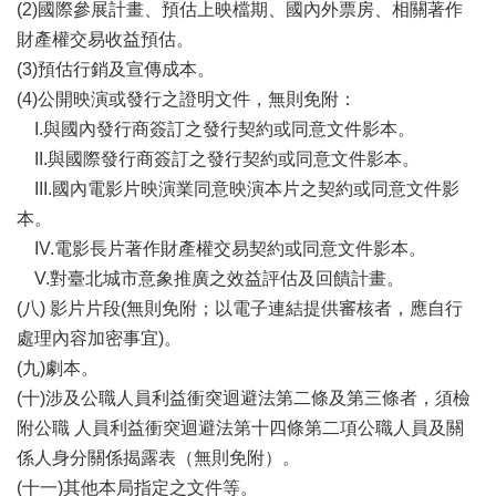
(2)國際參展計畫、預估上映檔期、國內外票房、相關著作
開
財產權交易收益預估。
資
訊
(3)預估行銷及宣傳成本。
(4)公開映演或發行之證明文件，無則免附：
著
I.與國內發行商簽訂之發行契約或同意文件影本。
作
II.與國際發行商簽訂之發行契約或同意文件影本。
權
聲
III.國內電影片映演業同意映演本片之契約或同意文件影
明
本。
IV.電影長片著作財產權交易契約或同意文件影本。
隱
私
V.對臺北城市意象推廣之效益評估及回饋計畫。
權
(八) 影片片段(無則免附；以電子連結提供審核者，應自行
保
處理內容加密事宜)。
護
(九)劇本。
政
策
(十)涉及公職人員利益衝突迴避法第二條及第三條者，須檢
附公職 人員利益衝突迴避法第十四條第二項公職人員及關
資
係人身分關係揭露表（無則免附）。
訊
安
(十一)其他本局指定之文件等。