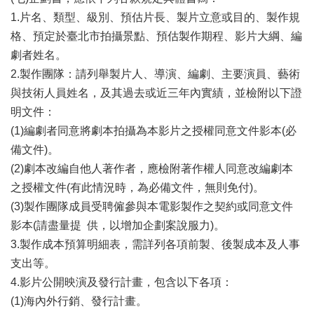
廉
1.片名、類型、級別、預估片長、製片立意或目的、製作規
政
格、預定於臺北市拍攝景點、預估製作期程、影片大綱、編
平
劇者姓名。
臺
專
2.製作團隊：請列舉製片人、導演、編劇、主要演員、藝術
區
與技術人員姓名，及其過去或近三年內實績，並檢附以下證
明文件：
常
見
(1)編劇者同意將劇本拍攝為本影片之授權同意文件影本(必
問
備文件)。
答
(2)劇本改編自他人著作者，應檢附著作權人同意改編劇本
之授權文件(有此情況時，為必備文件，無則免付)。
臺
(3)製作團隊成員受聘僱參與本電影製作之契約或同意文件
北
市
影本(請盡量提 供，以增加企劃案說服力)。
政
3.製作成本預算明細表，需詳列各項前製、後製成本及人事
府
支出等。
4.影片公開映演及發行計畫，包含以下各項：
政
府
(1)海內外行銷、發行計畫。
公