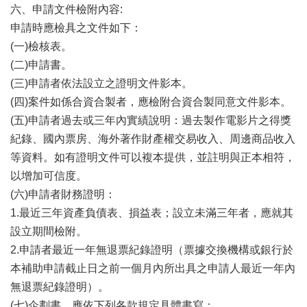
六、申請文件檢附內容:
陳
申請時應檢具之文件如下：
情
(一)檢核表。
系
統
(二)申請書。
(三)申請者依法設立之證明文件影本。
雙
(四)案件如係合資合製者，應檢附合資合製同意文件影本。
語
詞
(五)申請者過去或三年內實績說明：過去製作電影片之得獎
彙
紀錄、國內票房、海外著作財產權交易收入、周邊商品收入
等資料。如有證明文件可以複本提供，並註明與正本相符，
台
以增加可信度。
北
通
(六)申請者財務證明：
1.最近三年資產負債表、損益表；設立未滿三年者，應就其
English
設立期間檢附。
易
2.申請者最近一年無退票紀錄證明（票據交換機構或銀行於
讀
本補助申請截止日之前一個月內所出具之申請人最近一年內
專
無退票紀錄證明）。
區
(七)企劃書，應依下列各款規定具體書寫：