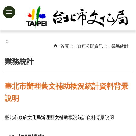
跳到主要內容區塊
進
階
搜
尋
:::
首頁
政府公開資訊
業務統計
業務統計
公
告
資
臺北市辦理藝文補助概況統計資料背景
訊
說明
認
識
文
臺北市政府文化局辦理藝文補助概況統計資料背景說明
化
局