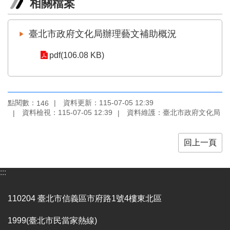
相關檔案
業
務
項
臺北市政府文化局辦理藝文補助概況
目
pdf(106.08 KB)
臺
北
藝
文
空
點閱數：
資料更新：115-07-05 12:39
146
間
資料檢視：115-07-05 12:39
資料維護：臺北市政府文化局
歷
回上一頁
年
文
化
:::
節
慶
110204 臺北市信義區市府路1號4樓東北區
廉
政
1999(臺北市民當家熱線)
專