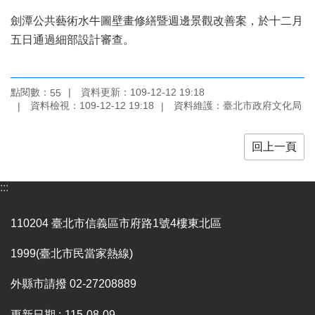
訊
劍潭公共藝術水牛圖壁畫修繕暨週邊景觀改善案，於十二月
聯
五日通過細部設計審查。
絡
資
訊
點閱數：
資料更新：109-12-12 19:18
55
資料檢視：109-12-12 19:18
資料維護：臺北市政府文化局
影
音
專
回上一頁
區
:::
回
首
110204 臺北市信義區市府路1號4樓東北區
頁
1999(臺北市民當家熱線)
網
站
外縣市請撥 02-27208889
導
覽
更新日期
115-08-09