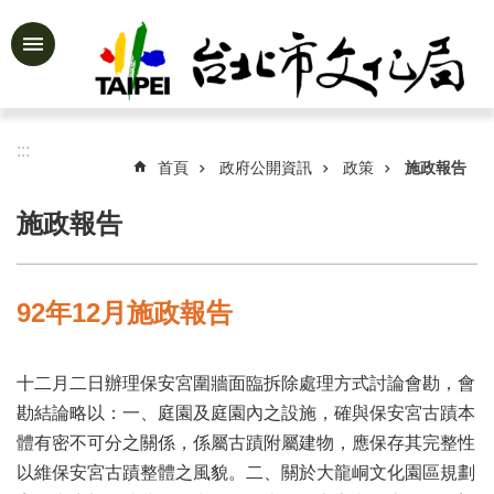
跳到主要內容區塊
進
階
搜
尋
:::
首頁
政府公開資訊
政策
施政報告
施政報告
公
告
資
92年12月施政報告
訊
認
十二月二日辦理保安宮圍牆面臨拆除處理方式討論會勘，會
識
文
勘結論略以：一、庭園及庭園內之設施，確與保安宮古蹟本
化
體有密不可分之關係，係屬古蹟附屬建物，應保存其完整性
局
以維保安宮古蹟整體之風貌。二、關於大龍峒文化園區規劃