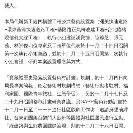
藝人。
區
珍
本局代辦新工處四橋體工程公共藝術設置案（洲美快速道路
貴
+環東基河快速道路工程+基隆路正氣橋改建工程+台北聯絡
文
化
現信義支線工程），執行小組邀請漢寶德、陸蓉芝、張元
資
茜、林崇傑四位專家及工程單位代表於十一月二十四日召開
源
第一次執行小組會議，並於十二月二十五日召開第二次執行
小組會議，研商本案設置理念與方式。
補
助/
申
「寶藏巖歷史聚落設置藝術村計畫」規劃，於十二月四日向
請
局長專案簡報，確定藝術村規劃構想（藝術行動者駐村、福
案
件
利家園、國際青年旅社、生態學習），另於十二月十七日及
二十九日召開都市計畫研商會議。另GAPP藝術行動計畫於
政
十二月一日至二十一日進行社區戲劇工作坊，邀請身聲演繹
府
社、台東劇團集百樂門大戲班等團體與社區居民進行互動。
公
開
「綠建築與生態農園國際論壇」則於十二月二十八日召開。
資