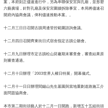
業
案，本府刻正儘速進行中，另為串聯保安宮與孔廟，並形塑
務
六藝廣場，針對孔廟及保安宮圍牆拆除事宜，本局將儘速召
項
開府內協商會議，俾利儘速推動本案。。
目
臺
十二月三日日召開古蹟周邊管控範圍諮詢會議。
北
藝
十二月四日召開齊東街日式宿舍指定古蹟公聽會。
文
空
間
十二月九日辦理市定古蹟松山菸廠期末審查會，審查結果原
則審查通過。
歷
年
文
十二月十日辦理「2003世界人權日特展」開幕儀式。
化
節
十二月十一日日辦理閻錫山先生墓園與當地重劃道路施工介
慶
面問題協商會。
廉
政
本市第二期街頭藝人於十二月一日開跑，新增五十五組街頭
專