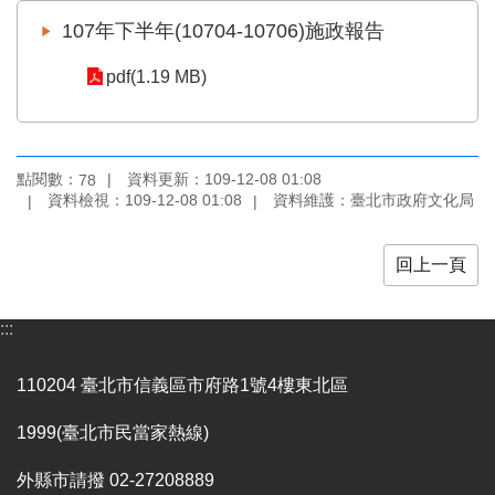
業
107年下半年(10704-10706)施政報告
務
項
pdf(1.19 MB)
目
臺
北
藝
點閱數：
資料更新：109-12-08 01:08
78
文
資料檢視：109-12-08 01:08
資料維護：臺北市政府文化局
空
間
回上一頁
歷
年
:::
文
化
節
110204 臺北市信義區市府路1號4樓東北區
慶
1999(臺北市民當家熱線)
廉
政
外縣市請撥 02-27208889
專