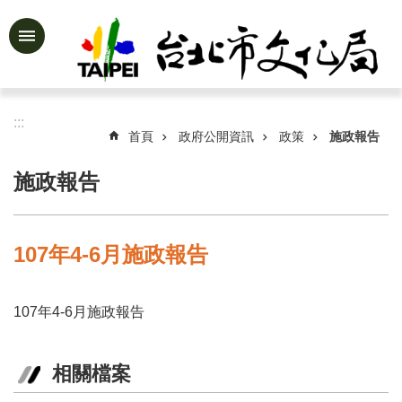
跳到主要內容區塊
進
階
搜
尋
:::
首頁
政府公開資訊
政策
施政報告
施政報告
公
告
資
107年4-6月施政報告
訊
認
107年4-6月施政報告
識
文
化
相關檔案
局