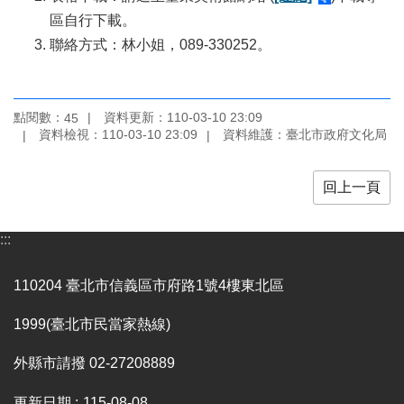
業
區自行下載。
務
項
聯絡方式：林小姐，089-330252。
目
臺
點閱數：
資料更新：110-03-10 23:09
45
北
資料檢視：110-03-10 23:09
資料維護：臺北市政府文化局
藝
文
空
回上一頁
間
歷
:::
年
文
110204 臺北市信義區市府路1號4樓東北區
化
節
1999(臺北市民當家熱線)
慶
外縣市請撥 02-27208889
廉
政
更新日期
115-08-08
專