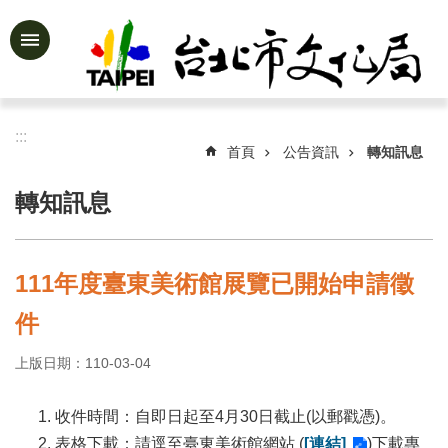
跳到主要內容區塊
進
階
搜
尋
:::
首頁
公告資訊
轉知訊息
轉知訊息
公
告
資
111年度臺東美術館展覽已開始申請徵
訊
件
認
識
上版日期：110-03-04
文
化
局
收件時間：自即日起至4月30日截止(以郵戳憑)。
表格下載：請逕至臺東美術館網站 (
[連結]
)下載專