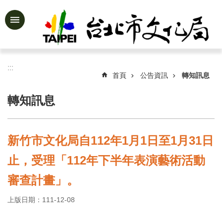
跳到主要內容區塊
進
階
搜
尋
:::
首頁
公告資訊
轉知訊息
轉知訊息
公
告
資
新竹市文化局自112年1月1日至1月31日
訊
止，受理「112年下半年表演藝術活動
認
識
審查計畫」。
文
化
上版日期：111-12-08
局