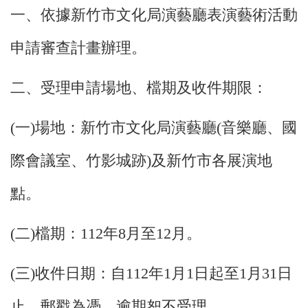
業
一、依據新竹市文化局演藝廳表演藝術活動
務
項
申請審查計畫辦理。
目
臺
二、受理申請場地、檔期及收件期限：
北
藝
文
(一)場地：
新竹市文化局
演藝廳(音樂廳、國
空
間
際會議室、竹影城跡)及新竹市各展演地
歷
點。
年
文
化
(二)檔期：112年8月至12月。
節
慶
(三)收件日期：自112年1月1日起至1月31日
廉
政
止，郵戳為憑，逾期恕不受理。
專