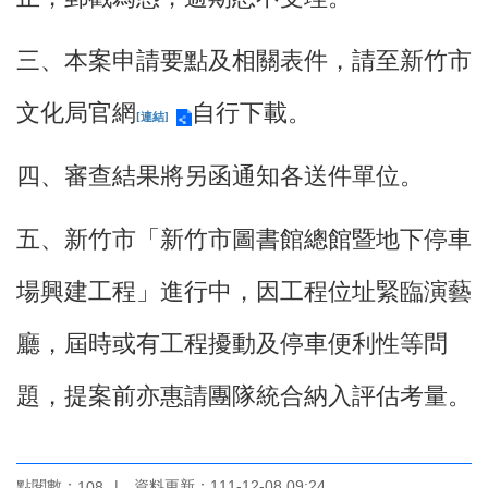
區
三、本案申請要點及相關表件，請至新竹市
珍
貴
文化局官網
自行下載。
文
[連結]
化
資
四、審查結果將另函通知各送件單位。
源
補
五、新竹市「新竹市圖書館總館暨地下停車
助/
申
場興建工程」進行中，因工程位址緊臨演藝
請
案
廳，屆時或有工程擾動及停車便利性等問
件
政
題，提案前亦惠請團隊統合納入評估考量。
府
公
開
資
點閱數：
資料更新：111-12-08 09:24
108