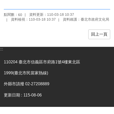
業
務
項
點閱數：
資料更新：110-03-18 10:37
60
目
資料檢視：110-03-18 10:37
資料維護：臺北市政府文化局
臺
北
回上一頁
藝
文
:::
空
間
110204 臺北市信義區市府路1號4樓東北區
歷
年
1999(臺北市民當家熱線)
文
化
外縣市請撥 02-27208889
節
慶
更新日期
115-08-06
廉
政
專