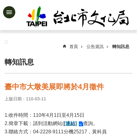
跳到主要內容區塊
進
階
搜
尋
:::
首頁
公告資訊
轉知訊息
轉知訊息
公
告
資
臺中市大墩美展即將於4月徵件
訊
上版日期：110-03-11
認
識
文
1.收件時間：110年4月1日至4月15日
化
2.簡章下載：請到活動網站(
[連結]
查詢。
局
3.聯絡方式：04-2228-9111分機25217，黃科員