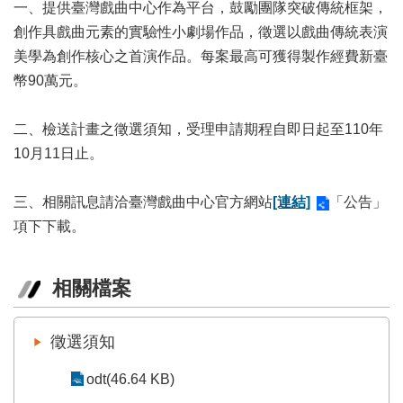
業
一、提供臺灣戲曲中心作為平台，鼓勵團隊突破傳統框架，
務
創作具戲曲元素的實驗性小劇場作品，徵選以戲曲傳統表演
項
美學為創作核心之首演作品。每案最高可獲得製作經費新臺
目
幣90萬元。
臺
北
二、檢送計畫之徵選須知，受理申請期程自即日起至110年
藝
10月11日止。
文
空
間
三、相關訊息請洽臺灣戲曲中心官方網站
[連結]
「公告」
項下下載。
歷
年
文
相關檔案
化
節
慶
徵選須知
廉
odt(46.64 KB)
政
專