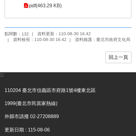
pdf(463.29 KB)
區
珍
貴
文
點閱數：
資料更新：110-08-30 16:42
132
化
資料檢視：110-08-30 16:42
資料維護：臺北市政府文化局
資
源
回上一頁
補
助/
:::
申
請
案
110204 臺北市信義區市府路1號4樓東北區
件
1999(臺北市民當家熱線)
政
府
外縣市請撥 02-27208889
公
開
更新日期
115-08-06
資