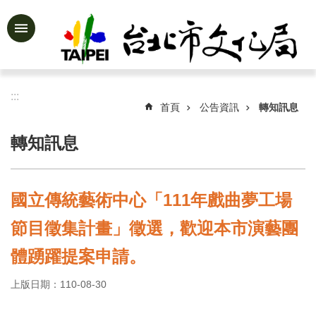
跳到主要內容區塊
進
階
搜
尋
:::
首頁
公告資訊
轉知訊息
轉知訊息
公
告
資
國立傳統藝術中心「111年戲曲夢工場
訊
節目徵集計畫」徵選，歡迎本市演藝團
認
識
體踴躍提案申請。
文
化
上版日期：110-08-30
局