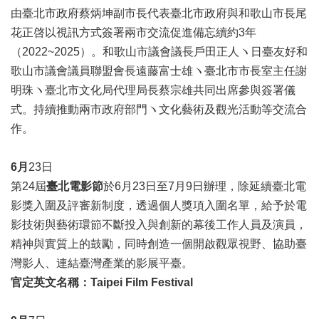
由臺北市政府蔡炳坤副市長代表臺北市政府與和歌山市長尾
區
花正啓以視訊方式簽署兩市交流促進備忘續約3年
珍
（2022~2025）。和歌山市議會議長戶田正人ヽ日臺友好和
貴
歌山市議會議員聯盟會長遠藤富士雄ヽ臺北市市長室主任謝
文
化
明珠ヽ臺北市文化局代理局長蔡宗雄共同出席參與簽署儀
資
式。持續推動兩市政府部門ヽ文化藝術及觀光活動等交流合
源
作。
補
助/
6
月
23日
申
第24屆
臺北電影節
於6月23日至7月9日辦理，除延續臺北電
請
影獎入圍及評審新制度，透過個人獎項入圍名單，給予於電
案
件
影技術與藝術環節不斷投入與創新的幕後工作人員及演員，
精神與實質上的鼓勵，同時創造一個開啟觀眾視野、協助臺
政
灣影人、連結臺灣產業的影展平臺。
府
官定英文名稱：Taipei Film Festival
公
開
資