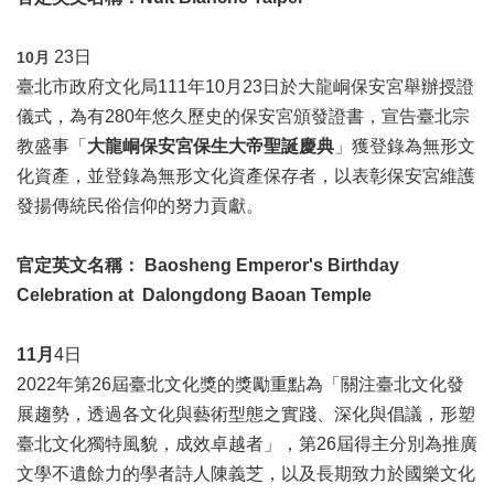
廉
政
23日
10
月
平
臺北市政府文化局111年10月23日於大龍峒保安宮舉辦授證
臺
專
儀式，為有280年悠久歷史的保安宮頒發證書，宣告臺北宗
區
教盛事「
大龍峒保安宮保生大帝聖誕慶典
」獲登錄為無形文
化資產，並登錄為無形文化資產保存者，以表彰保安宮維護
常
見
發揚傳統民俗信仰的努力貢獻。
問
答
官定英文名稱： Baosheng Emperor's Birthday
Celebration at Dalongdong Baoan Temple
臺
北
市
11
月
4日
政
2022年第26屆臺北文化獎的獎勵重點為「關注臺北文化發
府
展趨勢，透過各文化與藝術型態之實踐、深化與倡議，形塑
臺北文化獨特風貌，成效卓越者」，第26屆得主分別為推廣
政
府
文學不遺餘力的學者詩人陳義芝，以及長期致力於國樂文化
公