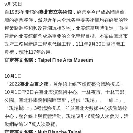
30日
9
月
陳
自1983年開館的
臺北市立美術館
，經營至今已成為國際藝
情
壇的專業夥伴，然與近年來全球各重要美術館均在經歷的營
系
統
運策略調整和興改建潮流相對照，北美館當與時俱進，而擴
建新的北美館館舍成為重要的文化里程目標。本案由臺北市
雙
政府工務局新建工程處代辦工程，111年9月30日舉行開工
語
詞
典禮，預計117年啟用。
彙
官定英文名稱：Taipei Fine Arts Museum
台
10
月
1日
北
通
「2022
臺北白晝之夜
」首創線上線下虛實整合體驗模式，
10月1日至2日在臺北表演藝術中心、士林夜市、士林官邸
English
公園、臺北科學藝術園區舉辦，提供「現場」、「線上」、
易
「現場Í線上」3種體驗模式，並於臺北大數據中心設置總控
讀
中心，整合線上與實體活動。現場吸引46萬餘人次參與，活
專
動網站逾147萬人次瀏覽。
區
官定英文名稱：Nuit Blanche Taipei