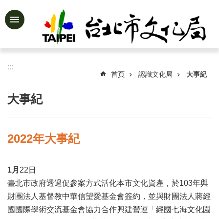
跳到主要內容區塊
進
階
搜
尋
:::
首頁
認識文化局
大事紀
大事紀
公
告
資
2022年大事紀
訊
認
1
月
22日
識
文
臺北市政府透過促參案方式活化本市文化資產，於103年與
化
財團法人基督教中華信望愛基金會簽約，並與財團法人蔣經
局
國國際學術交流基金會協力合作興建營運「經國七海文化園