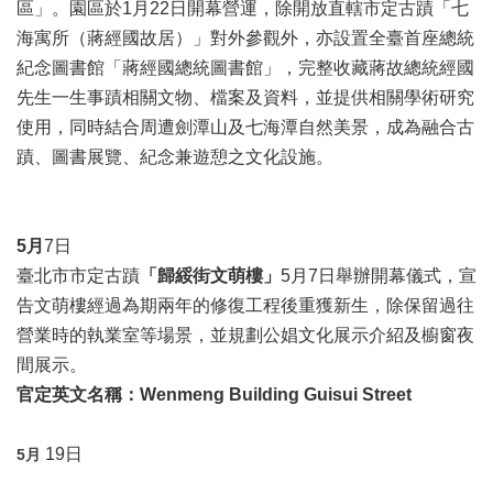
業
區」。園區於1月22日開幕營運，除開放直轄市定古蹟「七
務
海寓所（蔣經國故居）」對外參觀外，亦設置全臺首座總統
項
紀念圖書館「蔣經國總統圖書館」，完整收藏蔣故總統經國
目
先生一生事蹟相關文物、檔案及資料，並提供相關學術研究
臺
使用，同時結合周遭劍潭山及七海潭自然美景，成為融合古
北
蹟、圖書展覽、紀念兼遊憩之文化設施。
藝
文
空
間
5
月
7日
臺北市市定古蹟
「歸綏街文萌樓」
5月7日舉辦開幕儀式，宣
歷
告文萌樓經過為期兩年的修復工程後重獲新生，除保留過往
年
文
營業時的執業室等場景，並規劃公娼文化展示介紹及櫥窗夜
化
間展示。
節
官定英文名稱：Wenmeng Building Guisui Street
慶
廉
19日
5
月
政
專