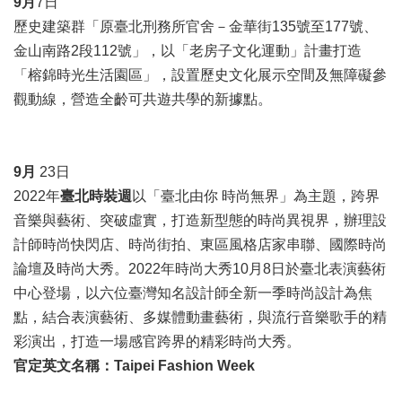
9
月
7日
訊
歷史建築群「原臺北刑務所官舍－金華街135號至177號、
聯
金山南路2段112號」，以「老房子文化運動」計畫打造
絡
「榕錦時光生活園區」，設置歷史文化展示空間及無障礙參
資
觀動線，營造全齡可共遊共學的新據點。
訊
影
音
9
月
23日
專
2022年
臺北時裝週
以「臺北由你 時尚無界」為主題，跨界
區
音樂與藝術、突破虛實，打造新型態的時尚異視界，辦理設
計師時尚快閃店、時尚街拍、東區風格店家串聯、國際時尚
回
論壇及時尚大秀。2022年時尚大秀10月8日於臺北表演藝術
首
中心登場，以六位臺灣知名設計師全新一季時尚設計為焦
頁
點，結合表演藝術、多媒體動畫藝術，與流行音樂歌手的精
網
彩演出，打造一場感官跨界的精彩時尚大秀。
站
官定英文名稱：Taipei Fashion Week
導
覽