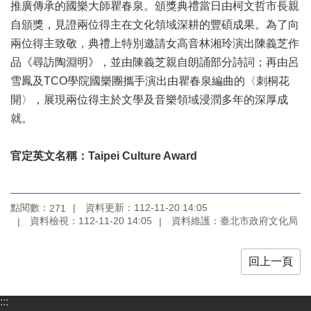
推廣傳承的國樂大師瞿春泉。頒獎典禮當日由柯文哲市長親
開
自頒獎，見證兩位得主在文化領域深耕的豐碩成果。為了向
資
訊
兩位得主致敬，典禮上特別邀請女高音林湘玲演出陳義芝作
品《尋訪陶淵明》，並由陳義芝親自朗誦部分詩詞；再由呂
著
雪鳳及TCO學院國樂團攜手演出由瞿春泉編曲的〈刺桐花
作
開〉，展現兩位得主於文學及音樂領域浸潤多年的深厚成
權
聲
就。
明
官定英文名稱：Taipei Culture Award
隱
私
權
保
點閱數：
資料更新：112-11-20 14:05
271
護
資料檢視：112-11-20 14:05
資料維護：臺北市政府文化局
政
策
回上一頁
資
訊
:::
安