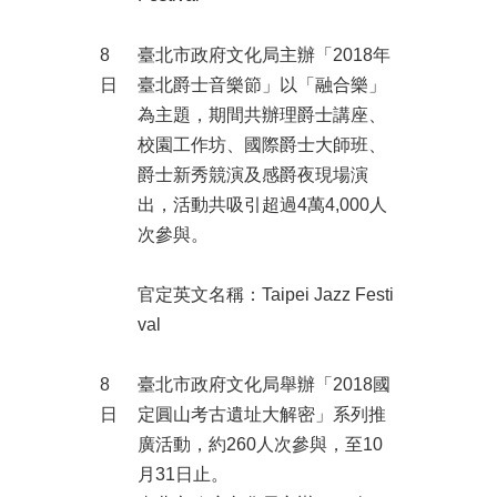
開
資
8
臺北市政府文化局主辦「2018年
訊
日
臺北爵士音樂節」以「融合樂」
著
為主題，期間共辦理爵士講座、
作
校園工作坊、國際爵士大師班、
權
爵士新秀競演及感爵夜現場演
聲
出，活動共吸引超過4萬4,000人
明
次參與。
隱
私
官定英文名稱：Taipei Jazz Festi
權
保
val
護
政
8
臺北市政府文化局舉辦「2018國
策
日
定圓山考古遺址大解密」系列推
資
廣活動，約260人次參與，至10
訊
月31日止。
安