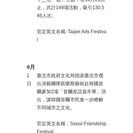
廉
止，共計149場活動，吸引130,5
政
46人次。
平
臺
專
官定英文名稱: Taipei Arts Festiva
區
l
常
見
問
9月
答
1
臺北市政府文化局指派臺北市傑
臺
日
出演藝團隊凱樂斯藝術赴韓國首
北
爾參加2場「首爾友誼嘉年華」演
市
出，讓韓國首爾市民進一步瞭解
政
府
不同城市之文化。
政
官定英文名稱：Seoul Friendship
府
Festival
公