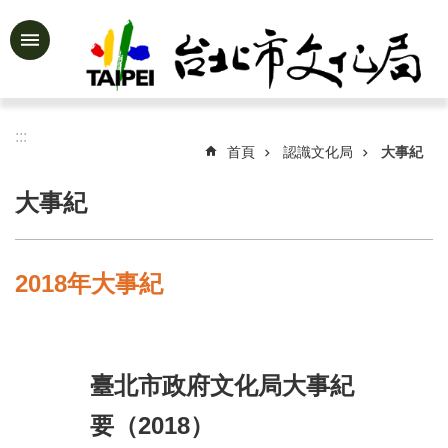
跳到主要內容區塊
進
階
搜
尋
:::
首頁
認識文化局
大事紀
大事紀
公
告
資
2018年大事紀
訊
認
識
文
臺北市政府文化局大事紀
化
局
要（2018）