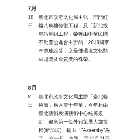
7月
陳
情
18
臺北市政府文化局主執「西門紅
系
日
樓八角樓修復工程」及「新北投
統
車站重組工程」榮獲由中華民國
雙
不動產協進會主辦的「2018國家
語
卓越建設獎」之最佳環境文化類
詞
卓越獎及金質獎的殊榮。
彙
台
北
通
8月
8
臺北市政府文化局主辦「臺北藝
English
日
術節」邁入雙十年華，今年起由
易
臺北藝術表演藝術中心統籌規
讀
劃，迎來第一位外籍策展人鄧富
專
權(新加坡)，提出「”Assemby”為
區
了__在一起」主題，至10月21日