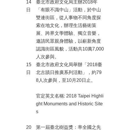
14
臺北市政府文化局主辦2018年
全
政
日
「有眼不識中山」活動，於中山
策
雙連街區，從人事物不同角度探
索在地文化，辦理生活藝術策
政
展、跨界文學體驗、獨立音樂，
府
網
邀請民眾親身體驗，以嶄新角度
站
認識街區風貌，活動共10萬7,000
資
人次參與。
料
開
15
臺北市政府文化局舉辦「2018臺
放
日
北古蹟日推廣系列活動」，約79
宣
8人次參與，至10月20日止。
告
相
官定英文名稱: 2018 Taipei Highli
關
ght Monuments and Historic Site
連
s
結
20
第一屆臺北樹益獎：率全國之先