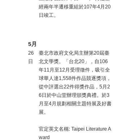
區
經兩年半遷移重組於107年4月20
日竣工。
珍
貴
文
化
5月
資
源
26
臺北市政府文化局主辦第20屆臺
日
北文學獎。「台北20」，自106
補
年11月至12月受理徵件，吸引全
助/
球華人達1,558件作品競逐獎項，
申
請
從中評選出22件得獎作品，5月2
案
6日於中山堂辦理頒獎典禮。於3
件
月至4月規劃相關主題特展及好書
政
展。
府
公
官定英文名稱: Taipei Literature A
開
ward
資