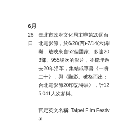
訊
聯
絡
6月
資
28
臺北市政府文化局主辦第20屆台
訊
日
北電影節，於6/28(四)-7/14(六)舉
影
辦，放映來自52個國家、多達20
音
3部、955場次的影片，並梳理過
專
去20年沿革，集結成專書《一瞬
區
二十》，與《顯影。破格而出：
台北電影節20印記特展》，計12
回
5,041人次參與。
首
頁
官定英文名稱: Taipei Film Festiv
網
al
站
導
覽