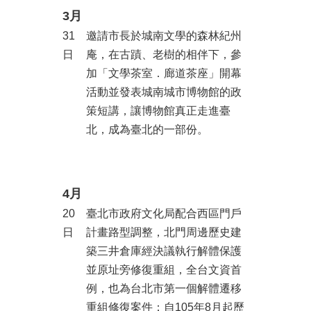
業
3月
務
項
31
邀請市長於城南文學的森林紀州
目
日
庵，在古蹟、老樹的相伴下，參
加「文學茶室．廊道茶座」開幕
臺
活動並發表城南城市博物館的政
北
藝
策短講，讓博物館真正走進臺
文
北，成為臺北的一部份。
空
間
歷
4月
年
文
20
臺北市政府文化局配合西區門戶
化
日
計畫路型調整，北門周邊歷史建
節
築三井倉庫經決議執行解體保護
慶
並原址旁修復重組，全台文資首
廉
例，也為台北市第一個解體遷移
政
重組修復案件；自105年8月起歷
專