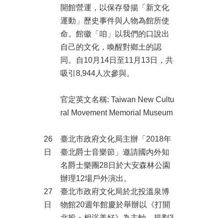
開館營運，以保存發揚「新文化
運動」歷史事件與人物為館所使
命。館徽「咱」以我們的口說出
自己的文化，喚醒對鄉土的認
同。自10月14日至11月13日，共
吸引8,944人次參與。
官定英文名稱: Taiwan New Cultu
ral Movement Memorial Museum
26
臺北市政府文化局主辦「2018年
日
臺北爵士音樂節」邀請國內外知
名爵士樂團28日於大安森林公園
辦理12場戶外演出。
27
臺北市政府文化局於北投溫泉博
日
物館20週年館慶於舉辦以《打開
北投・相浴美好》為主軸，規劃3