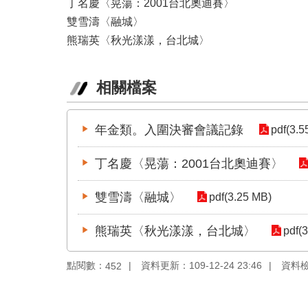
丁名慶〈晃蕩：2001台北奧迪賽〉
雙雪濤〈融城〉
熊瑞英〈秋光漾漾，台北城〉
相關檔案
年金類。入圍決審會議記錄
pdf(3.5
丁名慶〈晃蕩：2001台北奧迪賽〉
雙雪濤〈融城〉
pdf(3.25 MB)
熊瑞英〈秋光漾漾，台北城〉
pdf(
點閱數：
資料更新：109-12-24 23:46
資料檢視
452