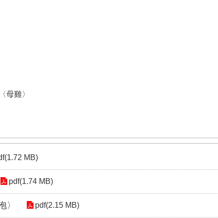
〈母雞〉
df(1.72 MB)
pdf(1.74 MB)
泡〉
pdf(2.15 MB)