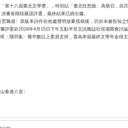
第十八屆臺北文學獎」，特別以「臺北狂想曲」為號召，自2015年
審、決審各階段嚴謹評選，最終結果已經出爐。
有雲飄過〉原版本詩作在他處聲明放棄投稿後，仍於未被告知之
審評委於2016年4月15日下午五點半至文訊雜誌社現場開會討
伊絲塔〈飛羽集〉獲半數以上委員支持，選為本屆最終文學年金得
明山春遊八首〉