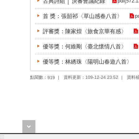
古典詩組 │ 決審會議紀錄
pdf(572.1
首 獎：張韶祁〈草山感春八首〉
p
評審獎：陳家煌〈旅食京華有感〉
優等獎：何維剛〈臺北懷情八首〉
優等獎：林綉珠〈陽明山春遊八首〉
點閱數：
資料更新：109-12-24 23:52
資料檢視
919
:::