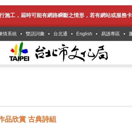
6時進行施工，屆時可能有網路瞬斷之情形，若有網站或服
陳情系統
雙語詞彙
台北通
English
易讀專區
作品欣賞 古典詩組