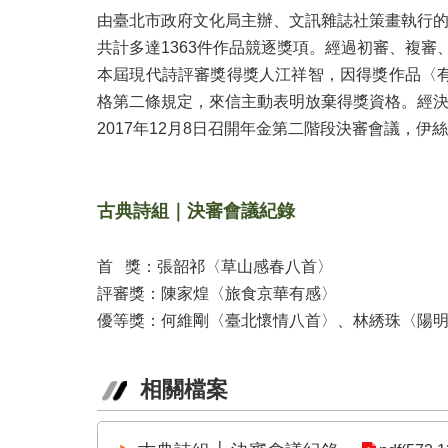
由臺北市政府文化局主辦、文訊雜誌社策畫執行的「
共計多達1363件作品競逐獎項。經過初審、複
本屆現代詩評審獎得獎人江祥智，因得獎作品〈
格第二條規定，來信主動表明放棄得獎資格。經決
2017年12月8日召開年金第二階段決審會議，
古典詩組｜決審會議紀錄
首 獎：張韶祁〈草山感春八首〉
評審獎：陳家煌〈旅食京華有感〉
優等獎：何維剛〈臺北懷情八首〉、林綉珠〈陽
相關檔案