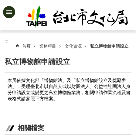
跳到主要內容區塊
進
階
搜
尋
:::
首頁
業務項目
文化資源
私立博物館申請設立
私立博物館申請設立
公
告
本局依據文化部「博物館法」及「私立博物館設立及獎勵辦
資
法」，受理臺北市以自然人或以財團法人、公益性社團法人身
訊
分申請設立或變更之私立博物館業務，相關申請作業流程及書
表格式請參照下方檔案。
認
識
文
化
局
相關檔案