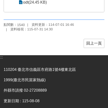
odt(24.45 KB)
區
珍
貴
點閱數：
資料更新：
114-07-01 16:46
1540
文
資料檢視：
115-07-31 14:30
化
資
源
回上一頁
補
助/
:::
申
請
110204 臺北市信義區市府路1號4樓東北區
案
件
1999(臺北市民當家熱線)
政
外縣市請撥 02-27208889
府
公
更新日期
115-08-08
開
資