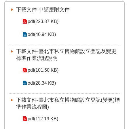
業
務
下載文件-申請應附文件
項
目
pdf(223.87 KB)
臺
odt(40.94 KB)
北
藝
文
下載文件-臺北市私立博物館設立登記及變更
空
標準作業流程說明
間
pdf(101.50 KB)
歷
年
odt(28.34 KB)
文
化
節
下載文件-臺北市私立博物館設立登記(變更)標
慶
準作業流程圖)
廉
pdf(112.19 KB)
政
專