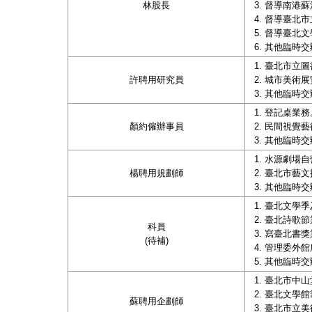
林股長
督導南港蘇
督導臺北市
督導臺北文
其他臨時交
臺北市立圖
許聘用研究員
城市美術展
其他臨時交
登記桌業務
顏約僱辦事員
民間視覺藝
其他臨時交
水源劇場自
楊聘用規劃師
臺北市藝文
其他臨時交
臺北文學季
臺北詩歌節
科員
寫臺北書獎
(待補)
管理委外館
其他臨時交
臺北市中山
臺北文學館
蘇聘用企劃師
臺北市立美