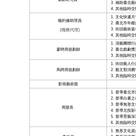
補助臺北藝
其他臨時交
文化快遞月
楊約僱助理員
臺北市年鑑
街頭藝術嘉
(職務代理)
其他臨時交
演藝團體行
廖聘用規劃師
臺北戲劇獎
其他臨時交
街頭藝人行
馬聘用規劃師
藝文類消費
其他臨時交
影視藝術股
督導臺北市
督導白晝之
督導無形文
周股長
督導北投影
督導育藝深
其他臨時交
無形文化資