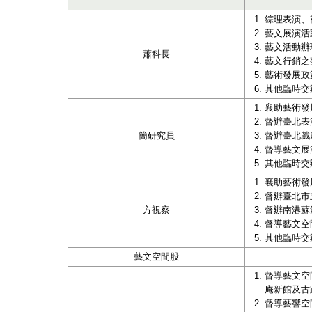
綜理表演、
藝文展演活
藝文活動辦
蕭科長
藝文行銷之
藝術發展政
其他臨時交
襄助藝術發
督辦臺北表
簡研究員
督辦臺北戲
督導藝文展
其他臨時交
襄助藝術發
督辦臺北市
方視察
督辦南港蘇
督導藝文空
其他臨時交
藝文空間股
督導藝文空
庵新館及古
督導藝響空