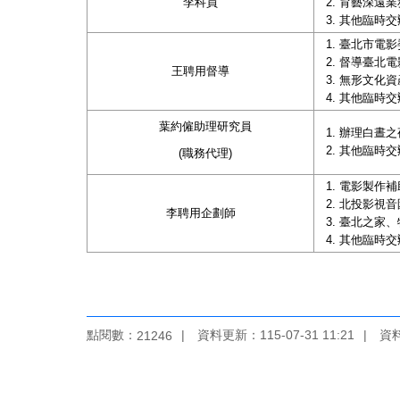
李科員
育藝深遠業
其他臨時交
臺北市電影
督導臺北電
王聘用督導
無形文化資
其他臨時交
葉約僱助理研究員
辦理白晝之
其他臨時交
(職務代理)
電影製作補
北投影視音
李聘用企劃師
臺北之家、
其他臨時交
點閱數：
資料更新：
115-07-31 11:21
資
21246