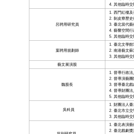
其他臨時交
西門紅樓及
剝皮寮歷史
呂聘用研究員
臺北當代藝
藝響空間行
其他臨時交
臺北文學館
葉聘用規劃師
南港藝文蘇
其他臨時交
藝文展演股
督導行政法
督導演藝團
魏股長
督導臺北戲
督導財團法
其他臨時交
財團法人臺
吳科員
臺北市立交
其他臨時交
臺北表演藝
臺北戲劇獎
翁副研究員