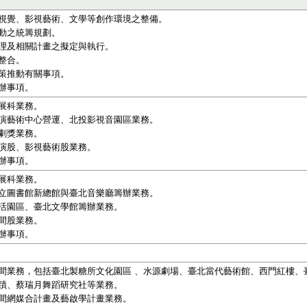
視覺、影視藝術、文學等創作環境之整備。
動之統籌規劃。
理及相關計畫之擬定與執行。
整合。
策推動有關事項。
辦事項。
展科業務。
演藝術中心營運、北投影視音園區業務。
劇獎業務。
演股、影視藝術股業務。
辦事項。
展科業務。
立圖書館新總館與臺北音樂廳籌辦業務。
活園區、臺北文學館籌辦業務。
間股業務。
辦事項。
間業務，包括臺北製糖所文化園區 、水源劇場、臺北當代藝術館、西門紅樓、
蹟、蔡瑞月舞蹈研究社等業務。
間網媒合計畫及藝啟學計畫業務。