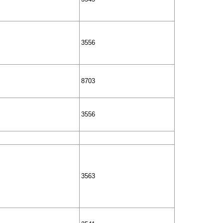
3556
8703
3556
3563