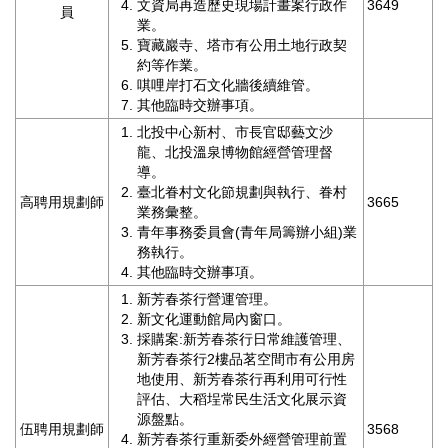
文資局再造歷史現場計畫案行政作
3649
員
開
業。
資
寶藏巖寺、塔市有公用土地行政契
訊
約等作業。
唭哩岸打石文化牆後續維管。
著
其他臨時交辦事項。
作
北投中心新村、市長官邸藝文沙
權
龍、北投溫泉博物館經營管理督
聲
導。
明
臺北眷村文化節規劃與執行、眷村
高聘用規劃師
3665
業務彙整。
隱
青年事務委員會(青年局籌辦小組)業
私
務執行。
權
其他臨時交辦事項。
保
新芳春茶行營運管理。
護
新文化運動館局內窗口。
政
採購案:新芳春茶行日常維護管理、
策
新芳春茶行2樓品茗空間市有公用房
地使用、新芳春茶行再利用可行性
資
評估、大稻埕常民生活文化展示資
訊
源盤點。
伍聘用規劃師
3568
安
新芳春茶行重新委外經營管理前置