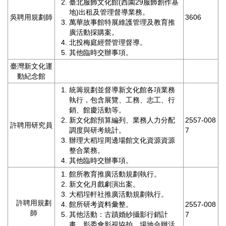
臺北服飾文化館(西園29服飾創作基
地)出租及管理督導業務。
吳聘用規劃師
3606
萬華故事館特展維護管理及教育推
廣活動採購案。
北投梅庭經營管理督導。
其他臨時交辦事項。
臺灣新文化運
動紀念館
統籌規劃並督導新文化館各項業務
執行，包含展覽、工務、志工、行
銷、館慶活動等。
新文化館預算編列、業務人力分配
2557-008
許聘用研究員
調度與研考統計。
7
辦理大稻埕周邊場館文化資源資源
整合業務。
其他臨時交辦事項。
館所教育推廣活動規劃執行。
新文化月戲劇演出案。
大稻埕軒社推廣活動規劃執行。
許聘用規劃
館所研考資料彙整。
2557-008
師
其他活動：古蹟婚紗攝影行銷計
7
畫、影委會影視協拍、場地合辦活