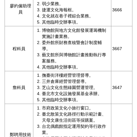
弱少業務。
廉
廖約僱助理
捷運文化海報框。
3666
政
員
文化就在巷子裡綜合業務。
平
其他臨時交辦事項。
臺
博物館與地方文化館發展運籌機制
專
實施計畫業務。
區
委外館所財務查核暨會計制度輔
程科員
導。
3667
常
藝文館所與博物館計畫推動執行專
見
案服務。
問
其他臨時交辦事項。
答
撫臺街洋樓經營管理督導。
三井倉庫經營管理督導。
臺
詹科員
芝山文化生態綠園營運管理。
3647
北
臺北市文化設施發展基金承辦。
市
其他臨時交辦事項。
政
市府政策文化小旅行窗口。
府
臺北散策文化路徑行動示範計畫、
天母文康生活街區等採購案。
政
台北偶戲館指定運用契約等行政作
府
業。
鄭聘用技術
公