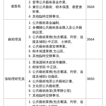
督導公共藝術基金作業。
區
連股長
兼任公共藝術、樹木保護、都更會
3569
幹事。
珍
其他臨時交辦事項。
貴
公共藝術基金編制。
文
各機關公共藝術基金匯入及公共藝
化
術設置。
資
公共藝術業務(包含審議、列管、追
蘇助理員
3564
源
蹤及補助):中正區、士林區。
公共藝術推廣宣傳專案。
補
樹木保護業務:文山區。
助/
其他臨時交辦事項。
申
受保護樹木政策等彙辦。
請
樹保管區:中正區。
案
公共藝術業務(包含審議、列管、追
件
蹤及補助):信義區。
張助理研究員
3650
公共藝術地景公共藝術計畫。
政
文化部公共藝術獎。
府
公共藝術政策(美學辦公室)
公
其他臨時交辦事項。
開
公共藝術業務(包含審議、列管、追
資