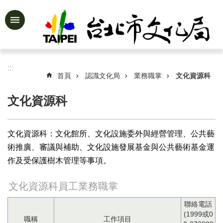
跳到主要內容區塊
進
階
搜
尋
:::
首頁
認識文化局
業務職掌
文化資源科
文化資源科
公
告
資
文化資源科：文化館所、文化設施委外與經營管理、公共藝
訊
術推廣、審議與補助、文化設施發展基金與公共藝術基金運
作及受保護樹木管理等事項。
認
識
文
文化資源科員工業務職掌
化
聯絡電話
局
(1999或0
職稱
工作項目