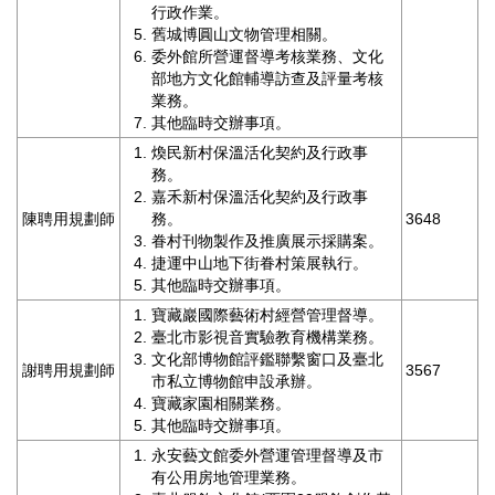
行政作業。
全
舊城博圓山文物管理相關。
政
委外館所營運督導考核業務、文化
策
部地方文化館輔導訪查及評量考核
業務。
政
其他臨時交辦事項。
府
網
煥民新村保溫活化契約及行政事
務。
站
嘉禾新村保溫活化契約及行政事
資
陳聘用規劃師
務。
3648
料
眷村刊物製作及推廣展示採購案。
開
捷運中山地下街眷村策展執行。
放
其他臨時交辦事項。
宣
告
寶藏巖國際藝術村經營管理督導。
臺北市影視音實驗教育機構業務。
文化部博物館評鑑聯繫窗口及臺北
相
謝聘用規劃師
3567
市私立博物館申設承辦。
關
寶藏家園相關業務。
連
其他臨時交辦事項。
結
永安藝文館委外營運管理督導及市
有公用房地管理業務。