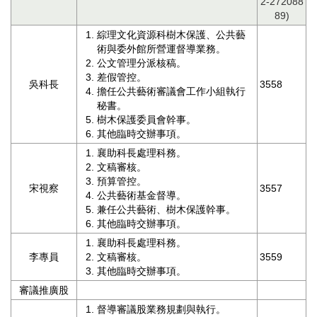
2-272088
業
89)
務
項
綜理文化資源科樹木保護、公共藝
術與委外館所營運督導業務。
目
公文管理分派核稿。
差假管控。
臺
吳科長
3558
擔任公共藝術審議會工作小組執行
北
秘書。
藝
樹木保護委員會幹事。
文
其他臨時交辦事項。
空
襄助科長處理科務。
間
文稿審核。
預算管控。
歷
宋視察
3557
公共藝術基金督導。
年
兼任公共藝術、樹木保護幹事。
文
其他臨時交辦事項。
化
節
襄助科長處理科務。
李專員
文稿審核。
3559
慶
其他臨時交辦事項。
廉
審議推廣股
政
督導審議股業務規劃與執行。
專