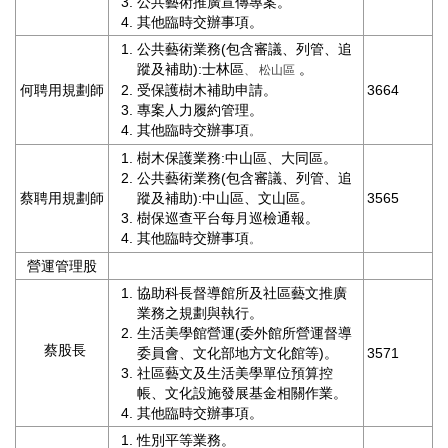
公共藝術推廣宣傳專案。
其他臨時交辦事項。
陳
情
公共藝術業務(包含審議、列管、追
系
蹤及補助):士林區
。
、 松山區
統
何聘用規劃師
受保護樹木補助申請。
3664
專案人力履約管理。
其他臨時交辦事項
雙
。
語
樹木保護業務:中山區、大同區。
詞
公共藝術業務(包含審議、列管、追
彙
蔡聘用規劃師
蹤及補助):中山區、文山區。
3565
樹保巡查平台每月巡檢通報。
台
其他臨時交辦事項
。
北
營運管理股
通
協助科長督導館所及社區藝文推廣
業務之規劃與執行。
English
生活美學館營運(委外館所營運督導
蔡股長
委員會、文化部地方文化館等)。
3571
易
社區藝文及生活美學單位預算控
讀
帳、文化設施發展基金相關作業。
專
其他臨時交辦事項。
區
性別平等業務。