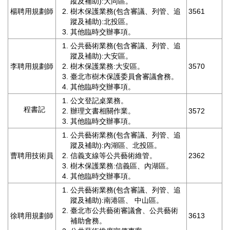
蹤及補助):大同區。
訊
楊聘用規劃師
樹木保護業務(包含審議、列管、追
3561
蹤及補助):北投區。
聯
其他臨時交辦事項。
絡
公共藝術業務(包含審議、列管、追
資
蹤及補助):大安區。
訊
李聘用規劃師
樹木保護業務:大安區。
3570
臺北市樹木保護委員會審議會務。
影
其他臨時交辦事項。
音
公文登記桌業務。
專
程書記
辦理文書相關作業。
3572
區
其他臨時交辦事項。
公共藝術業務(包含審議、列管、追
蹤及補助):內湖區、北投區。
回
曹聘用技術員
信義支線等公共藝術維管。
2362
首
樹木保護業務:信義區、內湖區。
頁
其他臨時交辦事項。
網
公共藝術業務(包含審議、列管、追
蹤及補助):南港區、 中山區。
站
臺北市公共藝術審議會、公共藝術
導
徐聘用規劃師
3613
補助會務。
覽