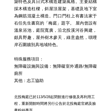
築特色及具日式木構造建築風格。主要結構
區
採木構造柱樑，斜屋頂屋架，基礎及地下室
珍
為鋼筋混凝土構造。門口門柱上有書法家于
貴
右任先生書寫的「梅庭」題字。 屋內曾設有
文
溫泉浴池，庭院寬廣，沿北投溪河谷興建，
化
資
頗具野趣，屋外樹木參天，綠意盎然，唭哩
源
岸石圍牆別具地域特色。
補
助/
特殊服務項目：
申
無障礙設施與設備：無障礙室外通路/無障礙
請
案
廁所
件
其他：志工協助
政
府
北投梅庭已於113/5/28起閉館進行修復及再利用工
公
程，重新開館時間將另行公告於北投梅庭官網及臉
開
資
書粉絲專頁。