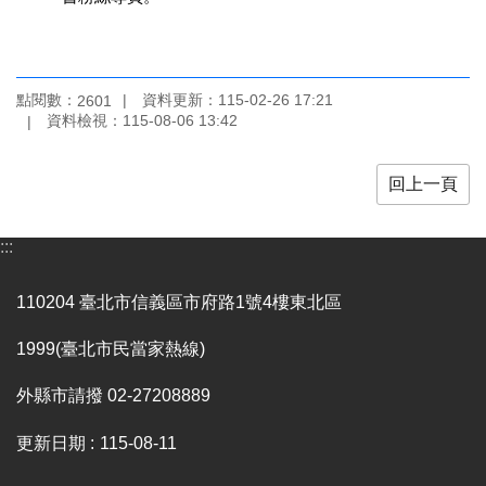
訊
聯
絡
點閱數：
資料更新：
115-02-26 17:21
2601
資
資料檢視：
115-08-06 13:42
訊
影
回上一頁
音
專
區
:::
110204 臺北市信義區市府路1號4樓東北區
回
首
1999(臺北市民當家熱線)
頁
外縣市請撥 02-27208889
網
站
更新日期
115-08-11
導
覽