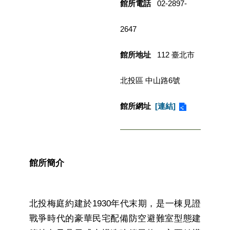
館所電話
02-2897-
業
務
項
2647
目
館所地址
112 臺北市
臺
北
藝
北投區 中山路6號
文
空
館所網址
[連結]
間
歷
年
文
館所簡介
化
節
慶
北投梅庭約建於1930年代末期，是一棟見證
廉
戰爭時代的豪華民宅配備防空避難室型態建
政
專