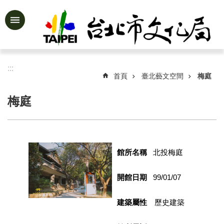
跳到主要內容區塊
進
階
搜
尋
:::
首頁
臺北藝文空間
梅庭
梅庭
公
告
資
訊
館所名稱
北投梅庭
認
識
開館日期
99/01/07
文
化
建築屬性
歷史建築
局