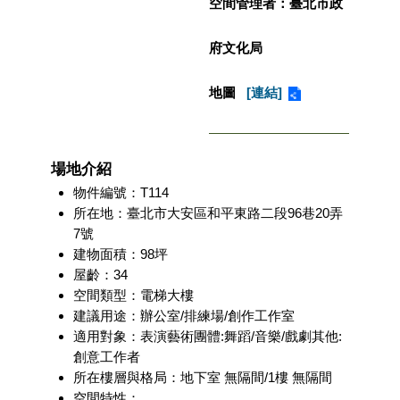
空間管理者：臺北市政
區
府文化局
珍
貴
地圖
[連結]
文
化
資
源
場地介紹
補
物件編號：T114
助/
所在地：臺北市大安區和平東路二段96巷20弄
申
7號
請
建物面積：98坪
案
屋齡：34
件
空間類型：電梯大樓
建議用途：辦公室/排練場/創作工作室
政
適用對象：表演藝術團體:舞蹈/音樂/戲劇其他:
府
公
創意工作者
開
所在樓層與格局：地下室 無隔間/1樓 無隔間
資
空間特性：