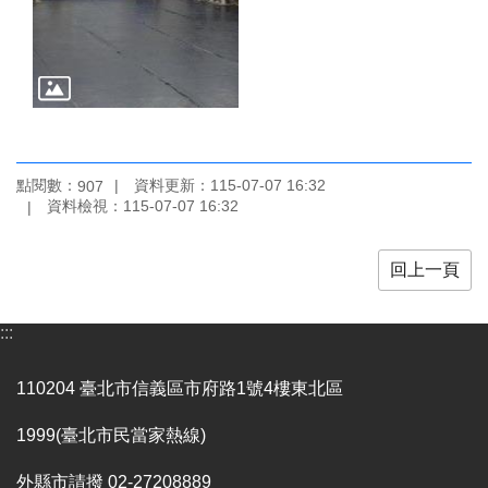
陳
情
系
統
雙
語
點閱數：
資料更新：
115-07-07 16:32
907
詞
資料檢視：
115-07-07 16:32
彙
台
回上一頁
北
通
:::
English
110204 臺北市信義區市府路1號4樓東北區
易
讀
1999(臺北市民當家熱線)
專
區
外縣市請撥 02-27208889