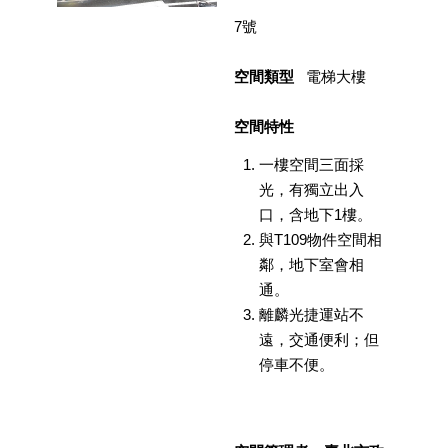
業
7號
務
項
目
空間類型
電梯大樓
臺
空間特性
北
藝
一樓空間三面採
文
光，有獨立出入
空
口，含地下1樓。
間
與T109物件空間相
歷
鄰，地下室會相
年
通。
文
離麟光捷運站不
化
遠，交通便利；但
節
慶
停車不便。
廉
政
專