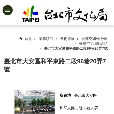
跳到主要內容區塊
進
階
搜
尋
:::
首頁
業務項目
藝術發展
藝響空間/藝啟學
藝響空間場地介紹
臺北市大安區和平東路二段96巷20弄7號
公
臺北市大安區和平東路二段96巷20弄7
告
資
號
訊
認
識
文
所在地
臺北市大安區
化
局
和平東路二段96巷20弄