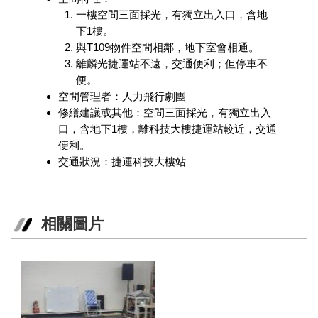
訊
一樓空間三面採光，有獨立出入口，含地
下1樓。
聯
與T109物件空間相鄰，地下室會相通。
絡
離麟光捷運站不遠，交通便利；但停車不
資
便。
訊
空間管理者：人力飛行劇團
修繕建議或其他：空間三面採光，有獨立出入
影
口，含地下1樓，離科技大樓捷運站較近，交通
音
專
便利。
區
交通狀況：捷運科技大樓站
回
首
相關圖片
頁
網
站
導
覽