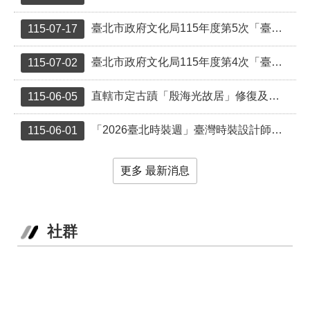
業
務
臺北市政府文化局115年度第5次「臺北市受保護樹木保育作業補助」結果一覽表
115-07-17
項
目
臺北市政府文化局115年度第4次「臺北市受保護樹木保育作業補助」結果一覽表
115-07-02
臺
北
直轄市定古蹟「殷海光故居」修復及再利用計畫說明會
115-06-05
藝
文
「2026臺北時裝週」臺灣時裝設計師獲選名單出爐！
115-06-01
空
間
更多 最新消息
歷
年
文
化
社群
節
慶
廉
政
專