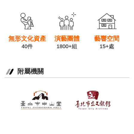
政
link
link
link
府
網
站
資
料
無形文化資產
演藝團體
藝響空間
開
40件
1800+組
15+處
放
宣
告
附屬機關
相
關
連
結