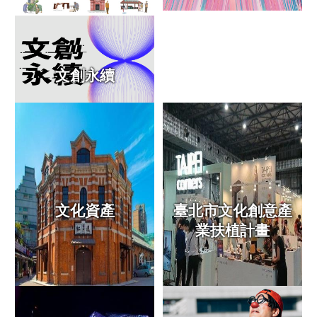
訊
聯
絡
資
文創永續
訊
影
音
專
區
網
文化資產
臺北市文化創意產
站
業扶植計畫
導
覽
陳
情
系