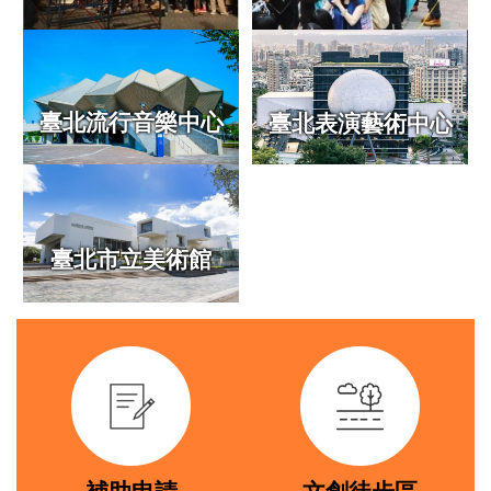
專
區
常
見
臺北流行音樂中心
臺北表演藝術中心
問
答
臺
北
臺北市立美術館
市
政
府
link
link
政
府
公
開
資
訊