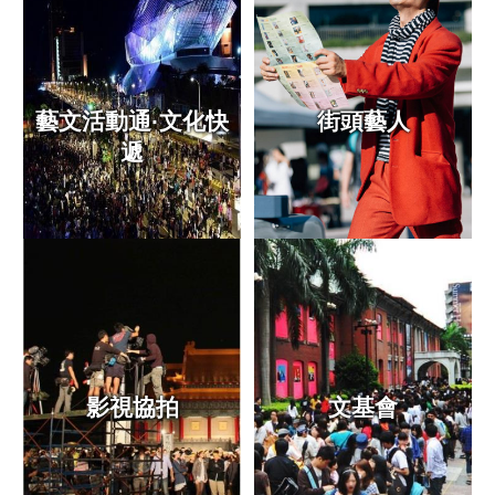
統
雙
語
詞
藝文活動通·文化快
街頭藝人
彙
遞
台
北
通
English
易
讀
專
區
影視協拍
文基會
廉
政
平
臺