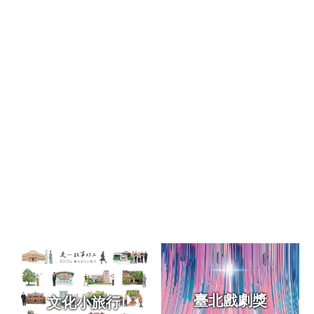
區
珍
貴
文
化
資
源
補
助/
申
請
案
件
政
府
公
開
臺北戲劇獎
文化小旅行
資