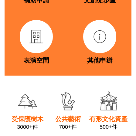
補助申請
文創徒步區
著
作
link
link
權
聲
明
隱
私
權
表演空間
其他申辦
保
護
政
策
link
link
link
資
訊
安
全
受保護樹木
公共藝術
有形文化資產
政
3000+件
700+件
500+件
策