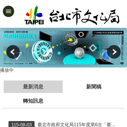
跳到主要內容區塊
進
階
:::
搜
尋
公
告
播放中
資
訊
最新消息
新聞稿
認
識
轉知訊息
文
化
局
臺北市政府文化局115年度第6次「臺北市受保護樹木保育作業補助」 結果一覽表
115-08-03