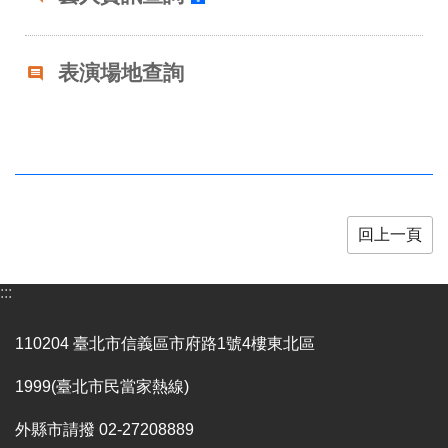
業
務
項
表演場地查詢
目
臺
北
藝
文
空
間
回上一頁
歷
年
:::
文
化
節
110204 臺北市信義區市府路1號4樓東北區
慶
1999(臺北市民當家熱線)
廉
政
外縣市請撥 02-27208889
專