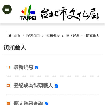
跳到主要內容區塊
進
階
搜
尋
:::
首頁
業務項目
藝術發展
藝文展演
街頭藝人
街頭藝人
公
告
資
最新消息
訊
認
識
登記成為街頭藝人
文
化
局
藝人資訊查詢