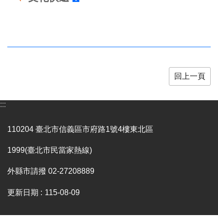
業
務
項
目
臺
北
藝
回上一頁
文
空
:::
間
歷
110204 臺北市信義區市府路1號4樓東北區
年
文
1999(臺北市民當家熱線)
化
節
外縣市請撥 02-27208889
慶
更新日期
115-08-09
廉
政
專