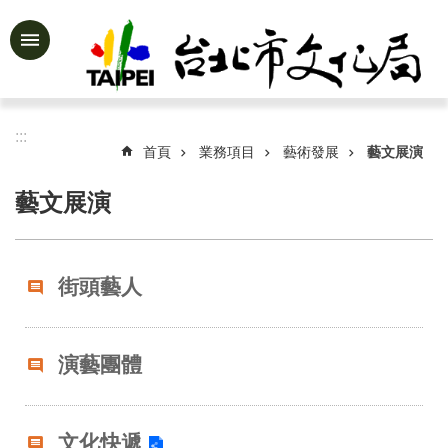
跳到主要內容區塊
進
階
搜
尋
:::
首頁
業務項目
藝術發展
藝文展演
藝文展演
公
告
資
街頭藝人
訊
認
識
演藝團體
文
化
局
文化快遞