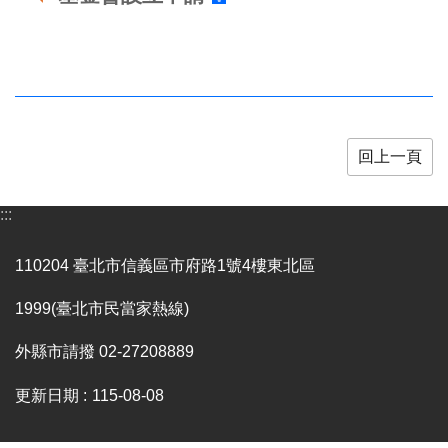
業
務
項
目
臺
北
藝
回上一頁
文
空
:::
間
歷
110204 臺北市信義區市府路1號4樓東北區
年
文
1999(臺北市民當家熱線)
化
節
外縣市請撥 02-27208889
慶
更新日期
115-08-08
廉
政
專