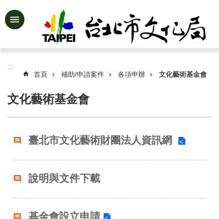
跳到主要內容區塊
進
階
搜
尋
:::
首頁
補助/申請案件
各項申辦
文化藝術基金會
文化藝術基金會
公
告
資
臺北市文化藝術財團法人資訊網
訊
認
識
說明與文件下載
文
化
局
基金會設立申請