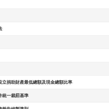
法
設立捐助財產最低總額及現金總額比率
件統一裁罰基準
務報告編製準則