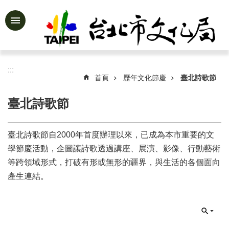
跳到主要內容區塊
進
階
搜
尋
:::
首頁
歷年文化節慶
臺北詩歌節
臺北詩歌節
公
告
臺北詩歌節自2000年首度辦理以來，已成為本市重要的文
資
訊
學節慶活動，企圖讓詩歌透過講座、展演、影像、行動藝術
等跨領域形式，打破有形或無形的疆界，與生活的各個面向
認
產生連結。
識
文
化
局