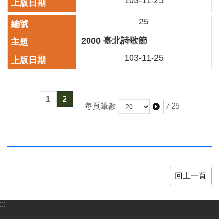
103-11-25
區
25
珍
2000 臺北詩歌節
貴
文
103-11-25
化
資
源
1
2
補
/
25
每頁筆數
助/
申
請
案
件
政
回上一頁
府
公
:::
開
資