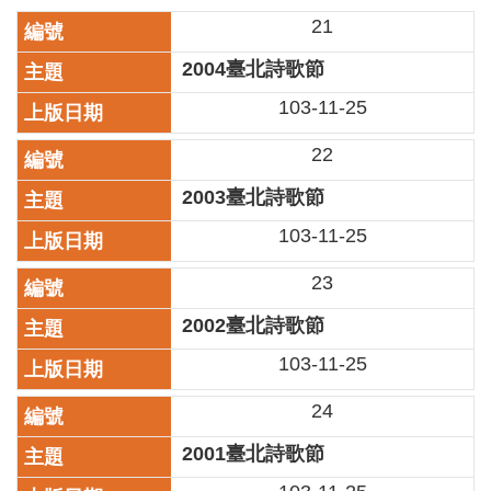
業
21
務
項
2004臺北詩歌節
目
103-11-25
臺
北
22
藝
文
2003臺北詩歌節
空
103-11-25
間
23
歷
年
2002臺北詩歌節
文
化
103-11-25
節
慶
24
廉
2001臺北詩歌節
政
專