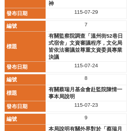
神
訊
115-07-29
聯
絡
7
資
訊
有關監察院調查「溫州街52巷日
式宿舍」文資審議程序，文化局
影
皆依法審議並尊重文資委員專業
音
決議
專
115-07-24
區
8
回
有關蔡瑞月基金會赴監院陳情一
首
頁
事本局說明
115-07-23
網
站
9
導
覽
本局說明有關外界對於「蔡瑞月