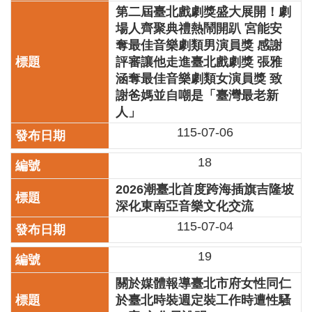
全
第二屆臺北戲劇獎盛大展開！劇
政
場人齊聚典禮熱鬧開趴 宮能安
策
奪最佳音樂劇類男演員獎 感謝
評審讓他走進臺北戲劇獎 張雅
政
涵奪最佳音樂劇類女演員獎 致
府
謝爸媽並自嘲是「臺灣最老新
網
站
人」
資
115-07-06
料
開
18
放
宣
2026潮臺北首度跨海插旗吉隆坡
告
深化東南亞音樂文化交流
115-07-04
相
關
19
連
結
關於媒體報導臺北市府女性同仁
於臺北時裝週定裝工作時遭性騷