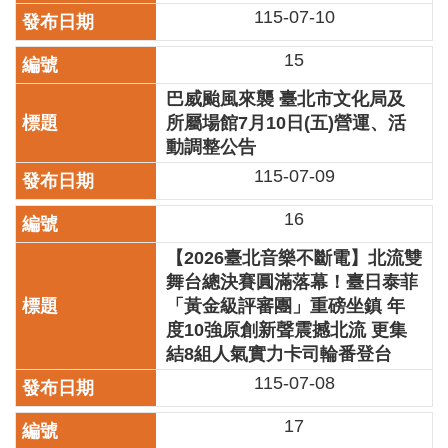
115-07-10
開
資
15
訊
巴威颱風來襲 臺北市文化局及
著
所屬場館7月10日(五)營運、活
作
權
動調整公告
聲
115-07-09
明
16
隱
私
【2026臺北音樂不斷電】北流雙
權
舞台總決賽圓滿落幕！臺日泰菲
保
「黃金級評審團」重磅坐鎮 年
護
度10強原創新聲震撼北流 更集
政
結8組人氣實力卡司輪番登台
策
115-07-08
資
訊
17
安