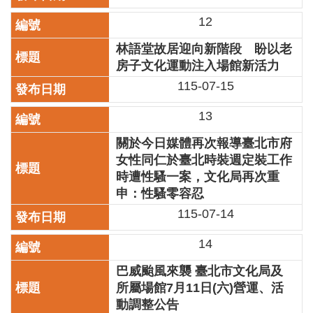
廉
12
政
平
林語堂故居迎向新階段 盼以老
臺
房子文化運動注入場館新活力
專
115-07-15
區
常
13
見
關於今日媒體再次報導臺北市府
問
答
女性同仁於臺北時裝週定裝工作
時遭性騷一案，文化局再次重
申：性騷零容忍
臺
北
115-07-14
市
政
14
府
巴威颱風來襲 臺北市文化局及
政
所屬場館7月11日(六)營運、活
府
動調整公告
公