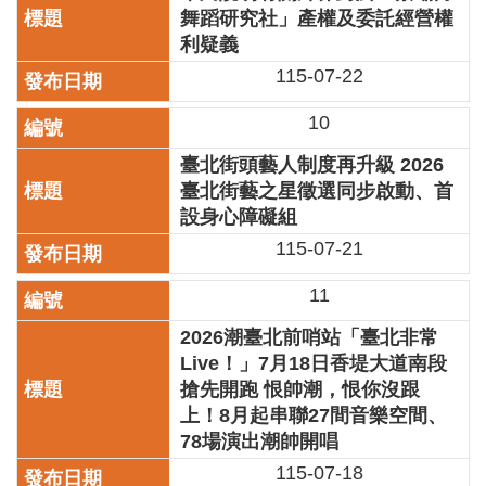
舞蹈研究社」產權及委託經營權
陳
利疑義
情
115-07-22
系
統
10
雙
臺北街頭藝人制度再升級 2026
語
詞
臺北街藝之星徵選同步啟動、首
彙
設身心障礙組
115-07-21
台
北
11
通
2026潮臺北前哨站「臺北非常
English
Live！」7月18日香堤大道南段
搶先開跑 恨帥潮，恨你沒跟
易
讀
上！8月起串聯27間音樂空間、
專
78場演出潮帥開唱
區
115-07-18