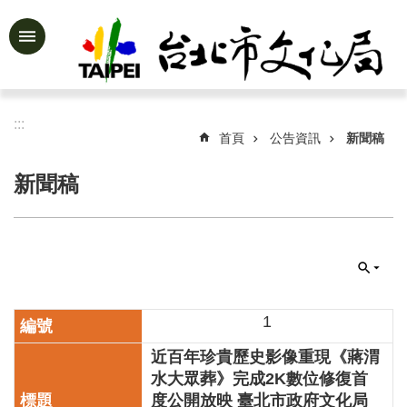
跳到主要內容區塊
進
階
搜
尋
:::
首頁
公告資訊
新聞稿
新聞稿
公
告
資
訊
認
識
1
文
近百年珍貴歷史影像重現《蔣渭
化
局
水大眾葬》完成2K數位修復首
度公開放映 臺北市政府文化局