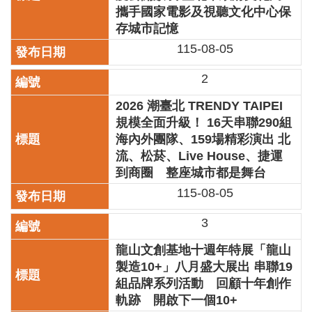
業
攜手國家電影及視聽文化中心保
務
存城市記憶
項
115-08-05
目
2
臺
北
2026 潮臺北 TRENDY TAIPEI
藝
規模全面升級！ 16天串聯290組
文
空
海內外團隊、159場精彩演出 北
間
流、松菸、Live House、捷運
到商圈 整座城市都是舞台
歷
115-08-05
年
文
3
化
節
龍山文創基地十週年特展「龍山
慶
製造10+」八月盛大展出 串聯19
組品牌系列活動 回顧十年創作
廉
政
軌跡 開啟下一個10+
專