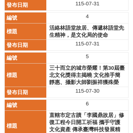
115-07-31
區
4
珍
貴
活絡林語堂故居、傳遞林語堂先
文
生精神，是文化局的使命
化
115-07-31
資
源
5
補
三十而立的城市榮耀！第30屆臺
助/
北文化獎得主揭曉 文化推手簡
申
請
靜惠、攝影大師劉振祥獲殊榮
案
115-07-30
件
6
政
府
直轄市定古蹟「李國鼎故居」修
公
復工程今日開工祈福 攜手守護
開
文化資產 傳承臺灣科技發展精
資