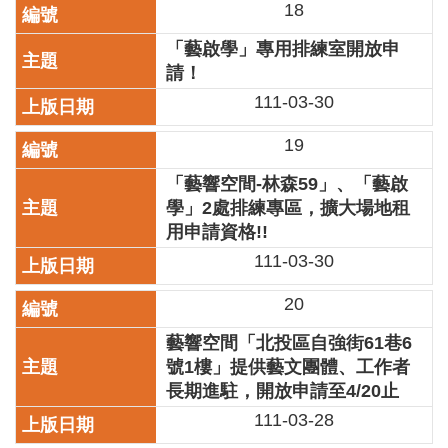
18
開
資
「藝啟學」專用排練室開放申
訊
請！
111-03-30
著
作
19
權
聲
「藝響空間-林森59」、「藝啟
明
學」2處排練專區，擴大場地租
隱
用申請資格!!
私
111-03-30
權
保
20
護
政
藝響空間「北投區自強街61巷6
策
號1樓」提供藝文團體、工作者
長期進駐，開放申請至4/20止
資
訊
111-03-28
安