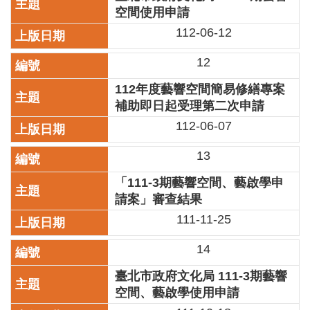
空間使用申請
陳
112-06-12
情
系
12
統
112年度藝響空間簡易修繕專案
雙
補助即日起受理第二次申請
語
詞
112-06-07
彙
13
台
北
「111-3期藝響空間、藝啟學申
通
請案」審查結果
111-11-25
English
14
易
讀
臺北市政府文化局 111-3期藝響
專
空間、藝啟學使用申請
區