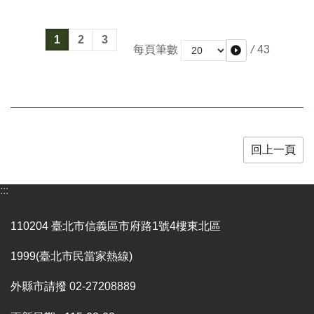
全
政
策
1
2
3
/
43
每頁筆數
政
府
網
站
資
料
回上一頁
開
放
宣
:::
告
110204 臺北市信義區市府路1號4樓東北區
相
關
1999(臺北市民當家熱線)
連
結
外縣市請撥 02-27208889