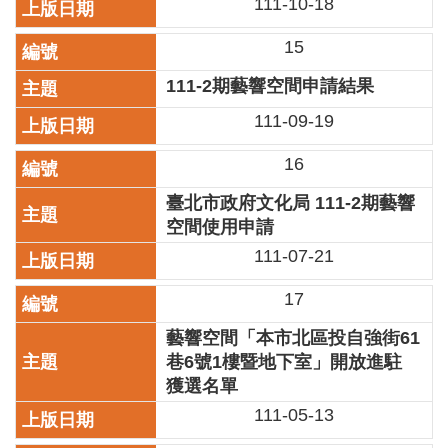
111-10-18
廉
政
15
平
臺
111-2期藝響空間申請結果
專
111-09-19
區
16
常
見
臺北市政府文化局 111-2期藝響
問
空間使用申請
答
111-07-21
臺
17
北
市
藝響空間「本市北區投自強街61
政
巷6號1樓暨地下室」開放進駐
府
獲選名單
政
111-05-13
府
公