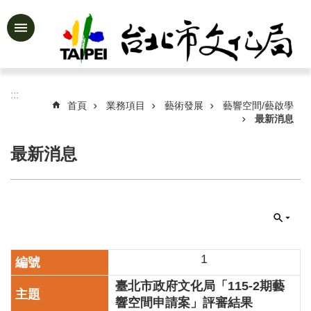
跳到主要內容區塊
進
階
搜
尋
:::
首頁
業務項目
藝術發展
藝響空間/藝啟學
最新消息
最新消息
公
告
資
訊
認
識
文
1
化
臺北市政府文化局「115-2期藝
局
響空間申請案」評審結果