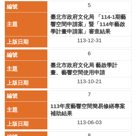
5
區
臺北市政府文化局 「114-1期藝
珍
響空間申請案」暨「114年藝啟
貴
學計畫申請案」審查結果
文
化
113-12-31
資
源
6
補
臺北市政府文化局 藝啟學計
助/
畫、藝響空間使用申請
申
113-10-21
請
案
7
件
113年度藝響空間簡易修繕專案
政
補助結果
府
公
113-06-03
開
資
8