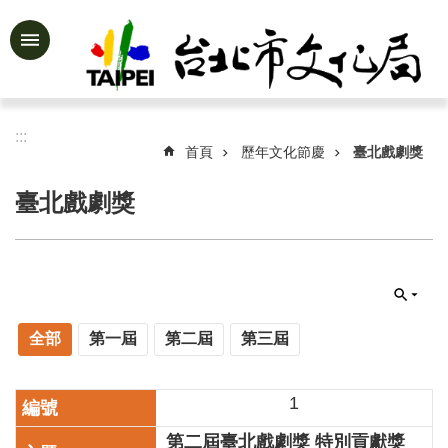
跳到主要內容區塊
進
階
搜
尋
:::
首頁
歷年文化節慶
臺北戲劇獎
臺北戲劇獎
公
告
資
訊
認
全部
第一屆
第二屆
第三屆
識
文
化
1
局
第二屆臺北戲劇獎 特別貢獻獎