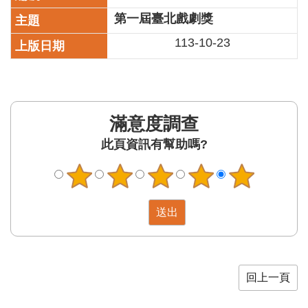
第一屆臺北戲劇獎
陳
情
113-10-23
系
統
雙
語
滿意度調查
詞
彙
此頁資訊有幫助嗎?
台
北
通
English
易
讀
專
回上一頁
區