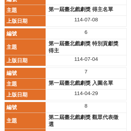
區
第一屆臺北戲劇獎 得主名單
珍
114-07-08
貴
文
6
化
資
第一屆臺北戲劇獎 特別貢獻獎
源
得主
114-07-04
補
助/
7
申
請
第一屆臺北戲劇獎 入圍名單
案
件
114-04-29
政
8
府
公
第二屆臺北戲劇獎 觀眾代表徵
開
選
資