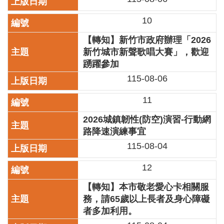
陳
10
情
系
【轉知】新竹市政府辦理「2026
統
新竹城市新聲歌唱大賽」，歡迎
踴躍參加
雙
語
115-08-06
詞
彙
11
台
2026城鎮韌性(防空)演習-行動網
北
路降速演練事宜
通
115-08-04
English
12
易
【轉知】本市敬老愛心卡相關服
讀
務，請65歲以上長者及身心障礙
專
者多加利用。
區