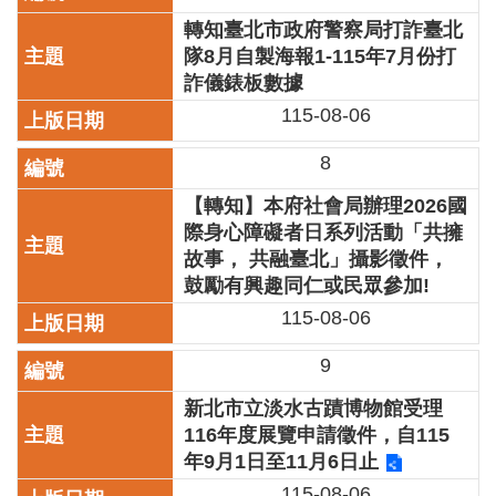
訊
轉知臺北市政府警察局打詐臺北
隊8月自製海報1-115年7月份打
聯
詐儀錶板數據
絡
資
115-08-06
訊
8
影
音
【轉知】本府社會局辦理2026國
專
際身心障礙者日系列活動「共擁
區
故事， 共融臺北」攝影徵件，
鼓勵有興趣同仁或民眾參加!
115-08-06
回
首
頁
9
新北市立淡水古蹟博物館受理
網
站
116年度展覽申請徵件，自115
導
年9月1日至11月6日止
覽
115-08-06