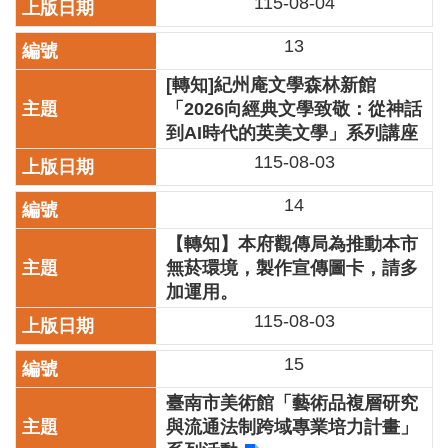
115-08-04
廉
政
13
平
臺
[轉知]紀州庵文學森林新館
專
「2026向經典文學致敬：從神話
區
到AI時代的英美文學」系列講座
115-08-03
常
見
14
問
答
【轉知】本府觀傳局為推動本市
無菸環境，製作宣傳圖卡，請多
臺
加運用。
北
115-08-03
市
政
府
15
臺南市美術館「藝術品複層研究
政
府
與流通法制跨域專業培力計畫」
公