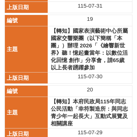
全
115-07-31
政
策
19
政
【轉知】國家表演藝術中心所屬
府
國家交響樂團（以下簡稱「本
網
團」）辦理 2026「《繪響新世
站
界》聽！憶起畫當年：以數位活
資
化回憶 創作」分享會，請65歲
料
以上長者踴躍參加
開
放
115-07-30
宣
告
20
相
【轉知】本府民政局115年同志
關
公民活動「幸符製造所：與同志
連
青少年一起長大」互動式展覽及
結
相關講座
115-07-29