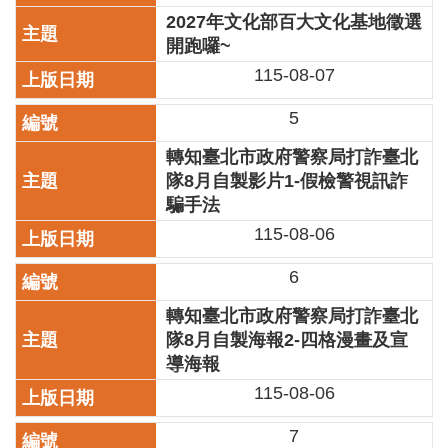
2027年文化部百大文化基地徵選
區
開跑囉~
珍
115-08-07
貴
文
5
化
資
轉知臺北市政府警察局打詐臺北
源
隊8月自製影片1-假檢警視訊詐
騙手法
補
助/
115-08-06
申
請
6
案
轉知臺北市政府警察局打詐臺北
件
隊8月自製海報2-四格漫畫及宣
政
導海報
府
115-08-06
公
開
7
資