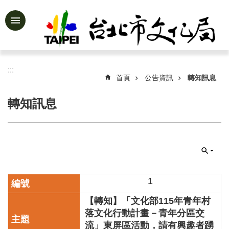
跳到主要內容區塊
進
階
搜
尋
:::
首頁
公告資訊
轉知訊息
轉知訊息
公
告
資
訊
認
識
1
文
【轉知】「文化部115年青年村
化
局
落文化行動計畫－青年分區交
流」東屏區活動，請有興趣者踴