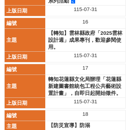
系列活動
開
115-07-31
資
訊
16
著
【轉知】雲林縣政府「2025雲林
作
設計週」成果專刊，歡迎參閱使
權
用。
聲
明
115-07-31
隱
17
私
權
轉知花蓮縣文化局辦理「花蓮縣
保
新建圖書館統包工程公共藝術設
護
置計畫」，自即日起開始徵件。
政
115-07-31
策
18
資
訊
【防災宣導】防溺
安