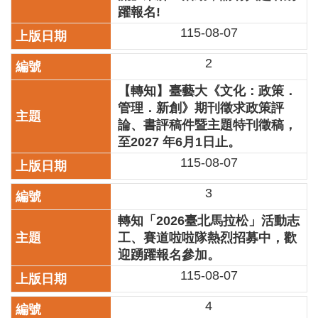
業
躍報名!
務
115-08-07
項
目
2
臺
【轉知】臺藝大《文化：政策．
北
管理．新創》期刊徵求政策評
藝
論、書評稿件暨主題特刊徵稿，
文
空
至2027 年6月1日止。
間
115-08-07
歷
3
年
文
轉知「2026臺北馬拉松」活動志
化
工、賽道啦啦隊熱烈招募中，歡
節
迎踴躍報名參加。
慶
115-08-07
廉
政
4
專