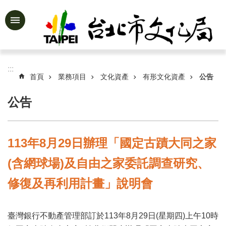
跳到主要內容區塊
進
階
搜
尋
:::
首頁
業務項目
文化資產
有形文化資產
公告
公告
公
告
資
113年8月29日辦理「國定古蹟大同之家
訊
(含網球場)及自由之家委託調查研究、
認
識
修復及再利用計畫」說明會
文
化
局
臺灣銀行不動產管理部訂於113年8月29日(星期四)上午10時