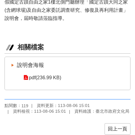
假國定古蹟自由之家1樓北側門廳辦理「國定古蹟大同之家
業
務
(含網球場)及自由之家委託調查研究、修復及再利用計畫」
項
說明會，屆時敬請蒞臨指導。
目
臺
北
相關檔案
藝
文
空
說明會海報
間
pdf(236.99 KB)
歷
年
文
化
節
點閱數：
資料更新：113-08-06 15:01
119
慶
資料檢視：113-08-06 15:01
資料維護：臺北市政府文化局
廉
政
回上一頁
專