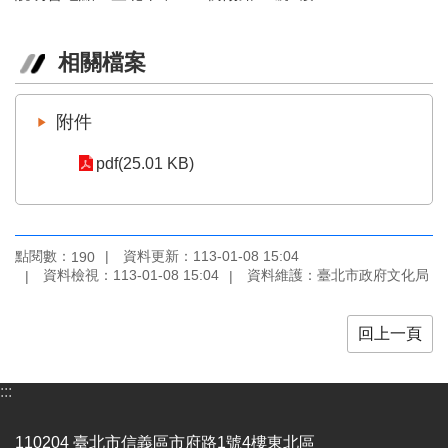
業
務
項
相關檔案
目
臺
附件
北
藝
pdf(25.01 KB)
文
空
間
點閱數：
資料更新：113-01-08 15:04
190
歷
資料檢視：113-01-08 15:04
資料維護：臺北市政府文化局
年
文
化
回上一頁
節
慶
:::
廉
政
110204 臺北市信義區市府路1號4樓東北區
專