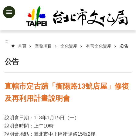
跳到主要內容區塊
進
階
搜
尋
:::
首頁
業務項目
文化資產
有形文化資產
公告
公告
公
告
資
直轄市定古蹟「衡陽路13號店屋」修復
訊
及再利用計畫說明會
認
識
文
說明會日期：113年1月15日（一）
化
局
說明會時間：上午10時
說明會地點：臺北市中正區衡陽路15號2樓