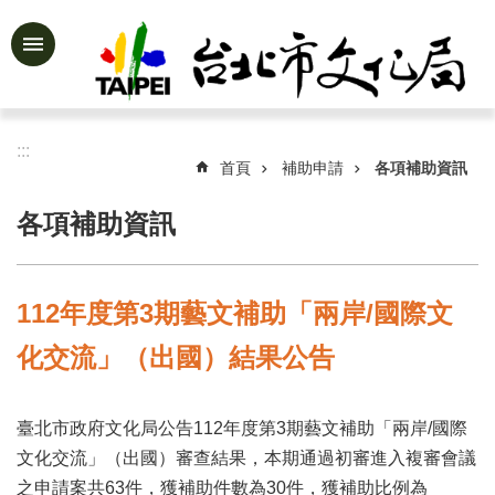
跳到主要內容區塊
進
階
搜
尋
:::
首頁
補助申請
各項補助資訊
各項補助資訊
公
告
資
112年度第3期藝文補助「兩岸/國際文
訊
化交流」（出國）結果公告
認
識
文
臺北市政府文化局公告112年度第3期藝文補助「兩岸/國際
化
局
文化交流」（出國）審查結果，本期通過初審進入複審會議
之申請案共63件，獲補助件數為30件，獲補助比例為