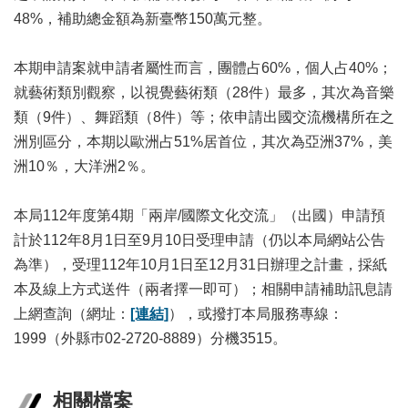
業
48%，補助總金額為新臺幣150萬元整。
務
項
目
本期申請案就申請者屬性而言，團體占60%，個人占40%；
就藝術類別觀察，以視覺藝術類（28件）最多，其次為音樂
臺
類（9件）、舞蹈類（8件）等；依申請出國交流機構所在之
北
藝
洲別區分，本期以歐洲占51%居首位，其次為亞洲37%，美
文
洲10％，大洋洲2％。
空
間
本局112年度第4期「兩岸/國際文化交流」（出國）申請預
歷
計於112年8月1日至9月10日受理申請（仍以本局網站公告
年
為準），受理112年10月1日至12月31日辦理之計畫，採紙
文
本及線上方式送件（兩者擇一即可）；相關申請補助訊息請
化
節
上網查詢（網址：
[連結]
），或撥打本局服務專線：
慶
1999（外縣巿02-2720-8889）分機3515。
廉
政
相關檔案
專