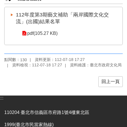
區
112年度第3期藝文補助「兩岸國際文化交
珍
流」(出國)結果名單
貴
文
pdf(105.27 KB)
化
資
源
補
點閱數：
資料更新：112-07-18 17:27
130
資料檢視：112-07-18 17:27
資料維護：臺北市政府文化局
助/
申
請
回上一頁
案
件
:::
政
府
110204 臺北市信義區市府路1號4樓東北區
公
開
1999(臺北市民當家熱線)
資