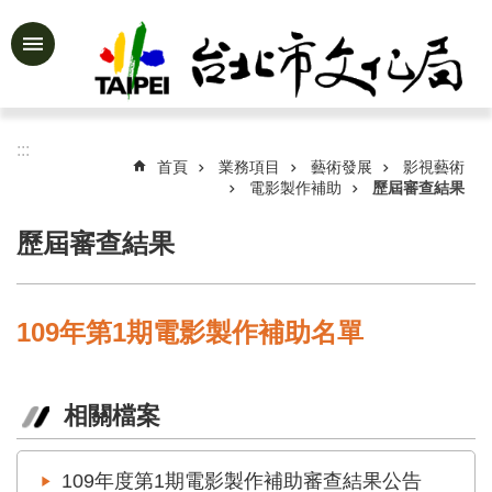
跳到主要內容區塊
進
階
搜
尋
:::
首頁
業務項目
藝術發展
影視藝術
電影製作補助
歷屆審查結果
歷屆審查結果
公
告
資
訊
109年第1期電影製作補助名單
認
識
文
相關檔案
化
局
109年度第1期電影製作補助審查結果公告