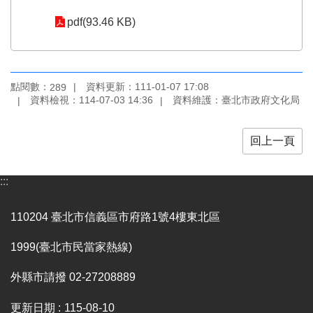
業
務
pdf(93.46 KB)
項
目
臺
點閱數：
資料更新：111-01-07 17:08
289
北
資料檢視：114-07-03 14:36
資料維護：臺北市政府文化局
藝
文
空
回上一頁
間
歷
:::
年
文
110204 臺北市信義區市府路1號4樓東北區
化
節
1999(臺北市民當家熱線)
慶
外縣市請撥 02-27208889
廉
政
更新日期
115-08-10
專