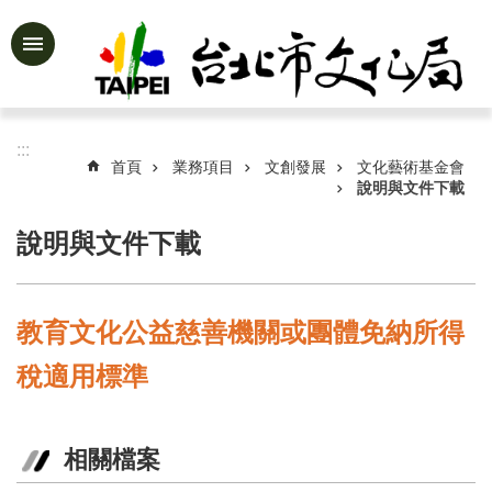
跳到主要內容區塊
進
階
搜
尋
:::
首頁
業務項目
文創發展
文化藝術基金會
說明與文件下載
說明與文件下載
公
告
資
訊
教育文化公益慈善機關或團體免納所得
認
稅適用標準
識
文
化
局
相關檔案