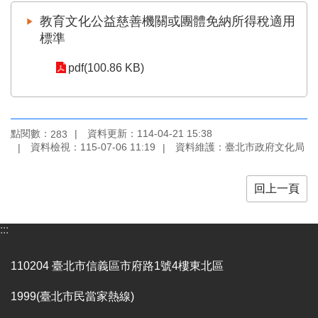
業
務
教育文化公益慈善機關或團體免納所得稅適用
項
標準
目
pdf(100.86 KB)
臺
北
藝
文
點閱數：
資料更新：114-04-21 15:38
283
空
資料檢視：115-07-06 11:19
資料維護：臺北市政府文化局
間
歷
回上一頁
年
文
化
:::
節
慶
110204 臺北市信義區市府路1號4樓東北區
廉
1999(臺北市民當家熱線)
政
專