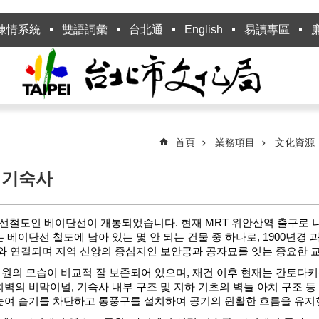
陳情系統
雙語詞彙
台北通
English
易讀專區
首頁
業務項目
文化資源
 기숙사
는 지선철도인 베이단선이 개통되었습니다. 현재 MRT 위안산역 출구로
 베이단선 철도에 남아 있는 몇 안 되는 건물 중 하나로, 1900년
사와 연결되며 지역 신앙의 중심지인 보안궁과 공자묘를 잇는 중요한
의 모습이 비교적 잘 보존되어 있으며, 재건 이후 현재는 간토다키(오
외벽의 비막이널, 기숙사 내부 구조 및 지하 기초의 벽돌 아치 구조 
 높여 습기를 차단하고 통풍구를 설치하여 공기의 원활한 흐름을 유지