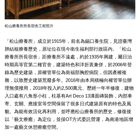
廉
政
平
臺
松山療養所所長宿舍工程照片
專
區
「松山療養所」成立於1915年，前名為錫口養生院，見證臺灣
肺結核療養歷史，原址位在現今衛生福利部行政區內。「松山
常
療養所所長宿舍」距療養所不遠處，約於1935年興建，屬日治
見
問
時期高等官第二種官舍，建築特色和洋折衷兼併，於2006年登
答
錄為歷史建築，原權管單位為衛福部胸腔病院，但因產權複
雜，以致歷史建築荒廢多年。2016年由本局積極向權管單位辦
臺
理無償撥用，2018年投入約2,500萬元、歷經一年半修復，建物
北
入口處有八角形小柱，柱基有Art Deco 13溝面磚裝飾，內部車
市
寄、玄關、應接室等空間保留了很多日式建築原有的特色及風
政
貌。為能有效活化再利用，並呼應松山療養所的歷史，修復後
府
以「藝文療癒」為定位，並採OT方式委託營運，為南港地區增
政
加一處藝文休憩療癒空間。
府
公