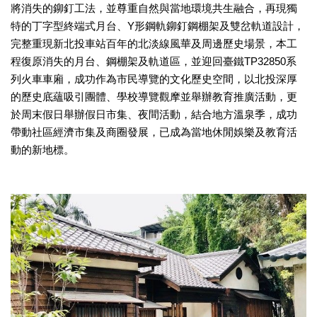
將消失的鉚釘工法，並尊重自然與當地環境共生融合，再現獨
訊
特的丁字型終端式月台、Y形鋼軌鉚釘鋼棚架及雙岔軌道設計，
聯
完整重現新北投車站百年的北淡線風華及周邊歷史場景，本工
絡
程復原消失的月台、鋼棚架及軌道區，並迎回臺鐵TP32850系
資
列火車車廂，成功作為市民導覽的文化歷史空間，以北投深厚
訊
的歷史底蘊吸引團體、學校導覽觀摩並舉辦教育推廣活動，更
影
於周末假日舉辦假日市集、夜間活動，結合地方溫泉季，成功
音
帶動社區經濟市集及商圈發展，已成為當地休閒娛樂及教育活
專
動的新地標。
區
回
首
頁
網
站
導
覽