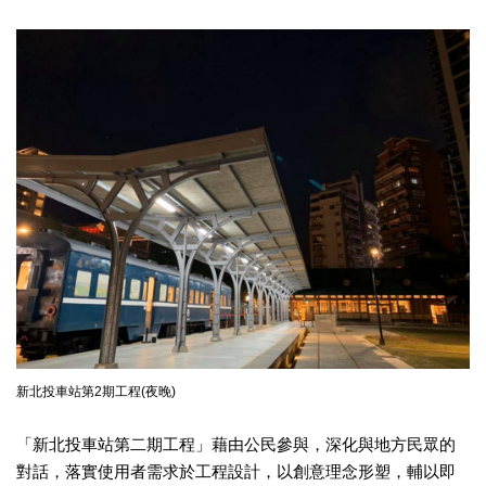
區
珍
貴
文
化
資
源
補
助/
申
請
案
件
政
新北投車站第2期工程(夜晚)
府
公
「新北投車站第二期工程」藉由公民參與，深化與地方民眾的
開
對話，落實使用者需求於工程設計，以創意理念形塑，輔以即
資