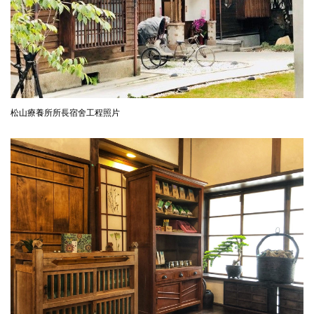
陳
情
系
統
雙
語
松山療養所所長宿舍工程照片
詞
彙
台
北
通
English
易
讀
專
區