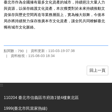
臺北市作為全國擁有最多文化資產的城市，持續挹注大量人力
開
與資源，以保存維護文化資產，本次獲獎對於未來持續推動文
資
資保存與歷史空間再造等業務層面上，實為極大鼓舞，今後本
訊
局亦將持續努力保存推廣本市文化資產，讓全民共同瞭解臺北
著
獨有城市文化脈絡。
作
權
聲
明
點閱數：
資料更新：
110-03-19 07:38
790
資料檢視：
115-08-03 18:34
隱
私
權
回上一頁
保
護
政
:::
策
110204 臺北市信義區市府路1號4樓東北區
資
訊
1999(臺北市民當家熱線)
安