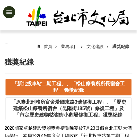
跳到主要內容區塊
進
階
搜
尋
:::
首頁
業務項目
文化建設
獲獎紀錄
獲獎紀錄
公
告
資
「新北投車站二期工程」、「松山療養所所長宿舍工
訊
程」 獲獎紀錄
認
「原臺北刑務所官舍愛國東路3號修復工程」、「歷史
識
建築松山療養所宿舍（昆陽街185號）修復工程」及
文
「市定歷史建物牯嶺街小劇場修復工程」獲獎紀錄
化
局
2020國家卓越建設獎頒獎典禮暨晚宴於7月23日假台北王朝大酒
店舉行，本局於2019年度完工驗收的「新北投車站第二期工程