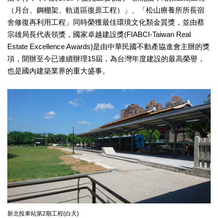
業
（月台、鋼棚架、軌道區復原工程）」、「松山療養所所長宿
務
舍修復再利用工程」同時榮獲最佳環境文化類金質獎，並由蔡
項
目
宗雄局長代表領獎，國家卓越建設獎(FIABCI-Taiwan Real
Estate Excellence Awards)是由中華民國不動產協進會主辦的獎
臺
項，開辦至今已連續辦理15屆，為台灣年度建設的最高榮譽，
北
也是國內建築業界的重大盛事。
藝
文
空
間
歷
年
文
化
節
慶
廉
政
新北投車站第2期工程(白天)
專