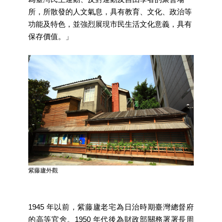
區
所，所散發的人文氣息，具有教育、文化、政治等
功能及特色，並強烈展現市民生活文化意義，具有
珍
保存價值。」
貴
文
化
資
源
補
助/
申
請
案
件
紫藤廬外觀
政
府
公
1945 年以前，紫藤廬老宅為日治時期臺灣總督府
開
資
的高等官舍。1950 年代後為財政部關務署署長周