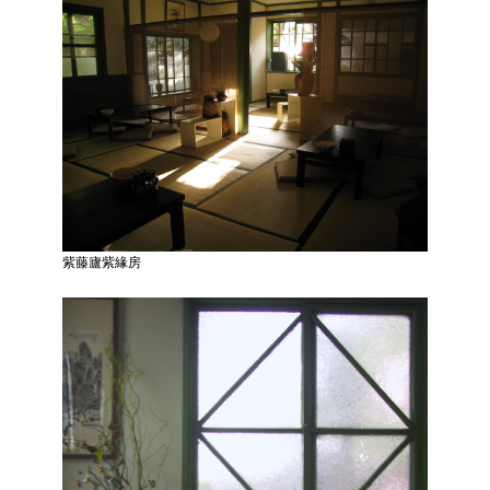
廉
政
平
臺
專
區
常
見
問
答
紫藤廬紫緣房
臺
北
市
政
府
政
府
公