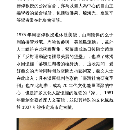
訊
德偉教授的公家宿舍，亦為以臺大為中心的自由主
義學者的聚會場所，包括張佛泉、殷海光、夏道平
聯
等學者常在此集會清談。
絡
資
訊
1975 年周德偉教授退休赴美後，由周德偉的么子
周渝接管老宅。周渝曾參與「美麗島運動」，黨外
影
人士紛紛在此落腳聚集，紫藤廬成為日後陳文茜筆
音
下「反對運動記憶裡最美麗的堡壘」，也成了林濁
專
水回憶裡「落魄江湖者的棲身所」。這段期間，愛
區
好藝文的周渝同時開放空間支持藝術家，藝文人士
在此出入；具有濃厚批判色彩的「臺灣社會研究季
回
刊」也在此創辦，成為 70 年代文化能量匯聚的中
首
心，也是許多文化人記憶裡的溫暖的「家」。1981
頁
年開創全臺首座人文茶館，並以其特殊的文化風貌
於 1997 年被指定為市定古蹟。
網
站
導
覽