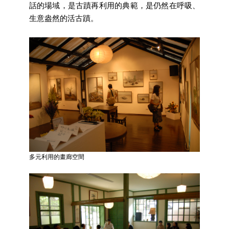
話的場域，是古蹟再利用的典範，是仍然在呼吸、
全
政
生意盎然的活古蹟。
策
政
府
網
站
資
料
開
放
宣
告
多元利用的畫廊空間
相
關
連
結