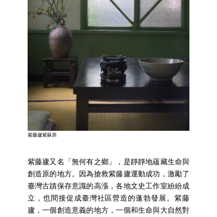
開
資
訊
著
作
權
聲
明
隱
私
權
紫藤廬紫蘇房
保
護
政
紫藤廬又名「無何有之鄉」，是靜靜地蘊藏生命與
策
創造原的地方。因為搶救紫藤廬運動成功，激勵了
臺灣古蹟保存意識的高漲，各地文史工作室紛紛成
資
立，也間接促成臺灣社區營造的蓬勃發展。紫藤
訊
廬，一個創造意義的地方，一個和生命與大自然對
安