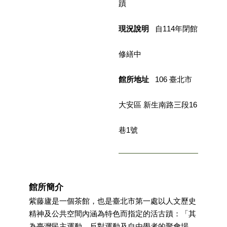
蹟
業
務
項
現況說明
自114年閉館
目
修繕中
臺
北
藝
館所地址
106 臺北市
文
空
大安區 新生南路三段16
間
巷1號
歷
年
文
化
節
慶
館所簡介
紫藤廬是一個茶館，也是臺北市第一處以人文歷史
廉
精神及公共空間內涵為特色而指定的活古蹟：「其
政
為臺灣民主運動、反對運動及自由學者的聚會場
專