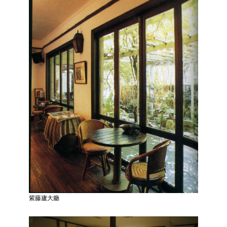
陳
情
系
統
雙
語
詞
彙
台
北
通
English
易
讀
紫藤廬大廳
專
區