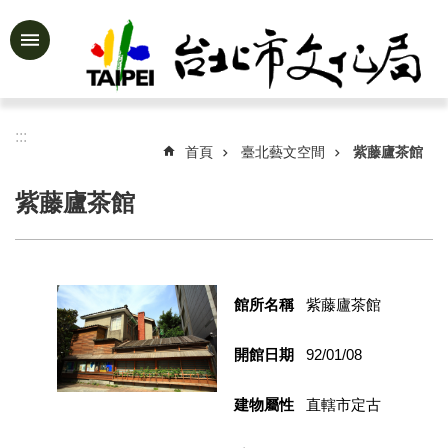
跳到主要內容區塊
進
階
搜
尋
:::
首頁
臺北藝文空間
紫藤廬茶館
紫藤廬茶館
公
告
資
訊
館所名稱
紫藤廬茶館
認
識
開館日期
92/01/08
文
化
建物屬性
直轄市定古
局