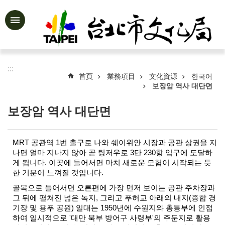
跳到主要內容區塊
進
階
搜
尋
:::
首頁
業務項目
文化資源
한국어
보장암 역사 대단면
보장암 역사 대단면
公
告
資
MRT 공관역 1번 출구로 나와 쉐이위안 시장과 공관 상권을 지
訊
나면 얼마 지나지 않아 곧 팅저우로 3단 230항 입구에 도달하
게 됩니다. 이곳에 들어서면 마치 새로운 모험이 시작되는 듯
認
한 기분이 느껴질 것입니다.
識
文
골목으로 들어서면 오른편에 가장 먼저 보이는 공관 주차장과
化
그 뒤에 펼쳐진 넓은 녹지, 그리고 푸허교 아래의 내지(종합 경
局
기장 및 용푸 공원) 일대는 1950년에 수원지와 총통부에 인접
하여 일시적으로 '대만 북부 방어구 사령부'의 주둔지로 활용