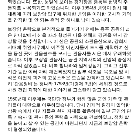
되었습니다. 또한, 눈앞에 보이는 경기장은 총통부 헌병의 주
業
둔지로 사용되기도 하였습니다. 이후 1994년 병영이 점차 해
務
체됨에 따라 보장암 입구에 위치한 병영은 이러한 군사적 기억
項
을 간직한 몇 안 되는 흔적 중 하나로 남아 있습니다.
目
보장암 촌락으로 본격적으로 들어가기 전에는 용푸 공원의 넓
臺
은 잔디밭에서 산을 따라 형성된 마을 전체의 경관을 먼저 감
北
상할 것을 추천합니다. 이 산은 공관의 소관음산으로, 강희제
藝
시대에 취안저우에서 이주한 이민자들이 토지를 개척하여 산
文
을 등진 곳에 관음불조를 모시는 관음사를 세운 데서 유래하였
습니다. 이후 보장암 관음사는 공관 지역사회의 신앙의 중심지
空
로 자리 잡았습니다. 비록 청나라와 일제강점기, 그리고 전후
間
기간 동안 여러 차례 재건되었지만 일부 석조물, 목조물 및 비
석은 여전히 과거의 고풍스러운 모습을 간직하고 있습니다. 특
歷
히 '관음정비'는 청나라 1798년(가경제 3년)에 세워진 것으로
年
사원 건립 과정에 대한 이야기를 고스란히 담고 있습니다.
文
化
1950년대 이후에는 국민당 정부와 함께 많은 군인 가족 및 관
節
리들이 대만으로 이주하였습니다. 당시 경제적 환경이 열악한
慶
상황 속에서 이민자들은 현지 자재를 활용하여 일부 군인의 단
독 기숙사 및 관사 등의 주택을 자력으로 건설하였고, 점차 발
을 붙이고 살 수 있는 공간이 마련되면서 지금의 보장암 촌락
廉
이 형성되었습니다.
政
專