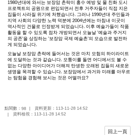
1980년대에 와서는 보장암 촌락이 홍수 예방 및 물 친화 도시
區
프로젝트의 공원으로 편입되면서 전후 거주자들이 직접 지은
집들이 사라질 위기에 처했습니다. 그러나 1990년대 주민들과
珍
지역 사회의 다양한 노력 덕분에 2004년에는 마침내 이곳이
貴
역사적인 건물로 인정받게 되었습니다. 이후 예술가들이 작품
文
활동을 할 수 있도록 점차 개방되면서 오늘날 '예술과 주거지
化
의 공존'을 상징하는 '보장암 국제 예술촌'의 모습으로 발전하
資
게 되었습니다.
源
오늘날 보장암 촌락에 들어서는 것은 마치 모험의 하이라이트
에 도달하는 것과 같습니다. 모퉁이를 돌면 어디에서도 볼 수
補
없는 다양한 아이디어가 더해져 탄생한 오래된 집들의 새로운
助/
생명을 목격할 수 있습니다. 보장암에서 과거와 미래를 아우르
申
는 탐험을 경험해 보시는 것은 어떨까요?
請
案
件
政
點閱數：
資料更新：
113-11-28 14:52
98
府
資料檢視：
113-11-28 14:52
公
開
回上一頁
資