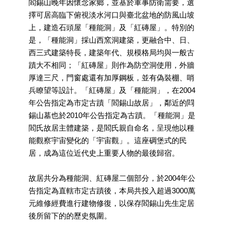
閻錫山晚年因懷念家鄉，並基於軍事防衛需要，選
開
擇可居高臨下俯視淡水河口與臺北盆地的防風山坡
資
上，建造石頭屋「種能洞」及「紅磚屋」。特別的
訊
是，「種能洞」採山西窯洞建築，更融合中、日、
著
西三式建築特長，建築年代、規模格局均與一般古
作
蹟大不相同；「紅磚屋」則作為防空洞使用，外牆
權
厚達三尺，門窗處還有加厚鋼板，並有偽裝棚、哨
聲
兵瞭望等設計。「紅磚屋」及「種能洞」，在2004
明
年公告指定為市定古蹟「閻錫山故居」，鄰近的閰
隱
錫山墓也於2010年公告指定為古蹟。「種能洞」是
私
閻氏故居主體建築，是閻氏親自命名，呈現他以種
權
能觀察宇宙變化的「宇宙觀」。這座碉堡式的民
保
居，成為這位近代史上重要人物的最後歸宿。
護
政
故居共分為種能洞、紅磚屋二個部分，於2004年公
策
告指定為直轄市定古蹟後，本局共投入超過3000萬
資
元維修經費進行建物修復，以保存閻錫山先生定居
訊
後所留下的的歷史氛圍。
安