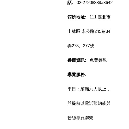
話:
02-27208889#3642
區
館所地址:
111 臺北市
珍
貴
文
士林區 永公路245巷34
化
資
弄273、277號
源
參觀資訊:
免費參觀
補
助/
申
導覽服務:
請
案
平日：須滿六人以上，
件
政
並提前以電話預約或與
府
公
粉絲專頁聯繫
開
資