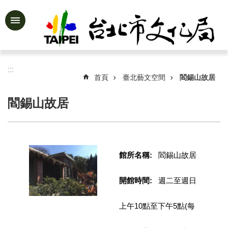
跳到主要內容區塊
進
階
搜
尋
:::
首頁
臺北藝文空間
閻錫山故居
閻錫山故居
公
告
資
訊
館所名稱:
閻錫山故居
認
識
開館時間:
週二至週日
文
化
上午10點至下午5點(每
局