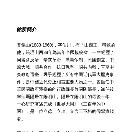
廉
政
平
臺
館所簡介
專
區
閻錫山(1883-1960)，字伯川，有「山西王」稱號的
常
他，統理山西38年為當年全國模範省，一生經歷了
見
同盟會反清、辛亥革命、洪憲帝制、民國創立、中
問
答
原大戰、國共合作、抗日戰爭、國共內戰，直至中
央政府遷臺，幾乎經歷了所有中國近代重大歷史事
件，是中國近代史上相當重要人物之一。曾擔任中
臺
北
華民國政府遷臺前的行政院長兼國防部長，卸任後
市
率部屬隱居在陽明山。隱居在陽明山的最後十年，
政
一心研究著述完成《世界大同》《三百年的中
府
國》，是一位立德、立功、立言三不朽的儒學實踐
者。
政
府
公