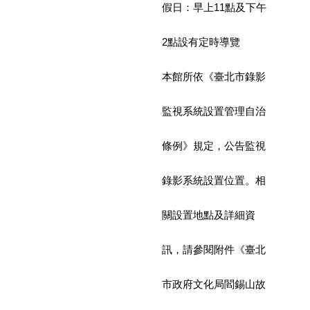
假日：早上11點及下午
訊
聯
2點設有定時導覽
絡
資
本館所依《臺北市錄影
訊
監視系統設置管理自治
影
音
專
條例》規定，公告監視
區
錄影系統設置位置。相
回
首
關設置地點及詳細資
頁
訊，請參閱附件《臺北
網
站
市政府文化局閻錫山故
導
覽