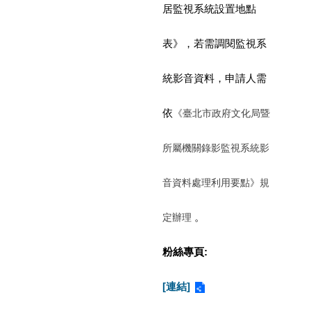
居監視系統設置地點
陳
情
表》，若需調閱監視系
系
統
統影音資料，申請人需
雙
語
依
《臺北市政府文化局暨
詞
彙
所屬機關錄影監視系統影
台
北
音資料處理利用要點》規
通
。
定辦理
English
易
粉絲專頁:
讀
專
[連結]
區