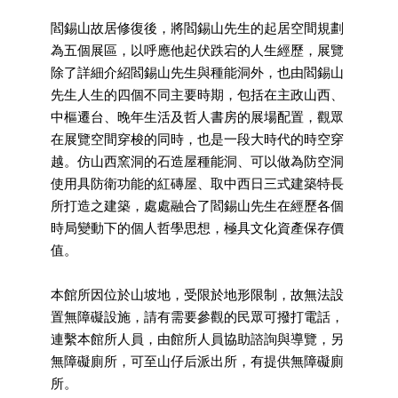
全
閻錫山故居修復後，將閻錫山先生的起居空間規劃
政
策
為五個展區，以呼應他起伏跌宕的人生經歷，展覽
除了詳細介紹閻錫山先生與種能洞外，也由閻錫山
政
先生人生的四個不同主要時期，包括在主政山西、
府
中樞遷台、晚年生活及哲人書房的展場配置，觀眾
網
在展覽空間穿梭的同時，也是一段大時代的時空穿
站
資
越。仿山西窯洞的石造屋種能洞、可以做為防空洞
料
使用具防衛功能的紅磚屋、取中西日三式建築特長
開
所打造之建築，處處融合了閻錫山先生在經歷各個
放
時局變動下的個人哲學思想，極具文化資產保存價
宣
值。
告
相
本館所因位於山坡地，受限於地形限制，故無法設
關
置無障礙設施，請有需要參觀的民眾可撥打電話，
連
連繫本館所人員，由館所人員協助諮詢與導覽，另
結
無障礙廁所，可至山仔后派出所，有提供無障礙廁
所。