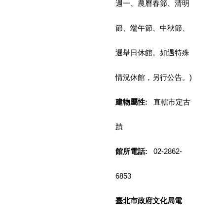
週一、農曆春節、清明
業
務
項
節、端午節、中秋節、
目
選舉日休館。如遇特殊
臺
北
藝
情況休館，另行公告。)
文
空
建物屬性:
直轄市定古
間
蹟
歷
年
文
館所電話:
02-2862-
化
節
6853
慶
廉
臺北市政府文化局電
政
專